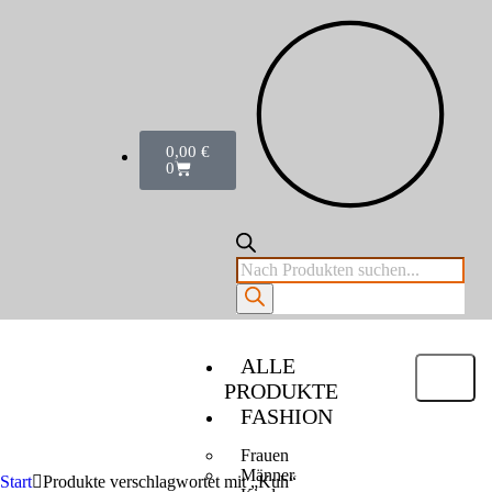
0,00
€
0
ALLE
PRODUKTE
FASHION
Frauen
Männer
Start
Produkte verschlagwortet mit „Kuh“