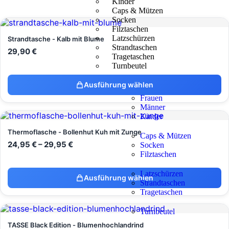
Kinder
Caps & Mützen
Socken
Filztaschen
Latzschürzen
Strandtasche - Kalb mit Blume
Strandtaschen
29,90
€
Tragetaschen
Turnbeutel
Ausführung wählen
Frauen
Männer
Kinder
Thermoflasche - Bollenhut Kuh mit Zunge
Caps & Mützen
24,95
€
–
29,95
€
Socken
Filztaschen
Latzschürzen
Ausführung wählen
Strandtaschen
Tragetaschen
Turnbeutel
TASSE Black Edition - Blumenhochlandrind