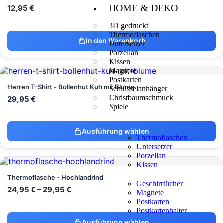
HOME & DEKO
12,95
€
3D gedruckt
Thermoflaschen
In den Warenkorb
Untersetzer
Porzellan
Kissen
Magnete
Postkarten
Herren T-Shirt - Bollenhut Kuh mit Blume
Schlüsselanhänger
Christbaumschmuck
29,95
€
Spiele
Ausführung wählen
Thermoflaschen
Untersetzer
Porzellan
Kissen
Thermoflasche - Hochlandrind
Geschirrtücher
24,95
€
–
29,95
€
Magnete
Postkarten
Postkartenhalter
Ausführung wählen