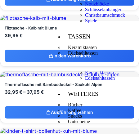
Notizblöcke
Schlüsselanhänger
Christbaumschmuck
Spiele
Filztasche - Kalb mit Blume
39,95
€
TASSEN
Keramiktassen
Edelstahltassen
In den Warenkorb
Keramiktassen
Edelstahltassen
Thermoflasche mit Bambusdeckel - Saukuhl Alpen
32,95
€
–
37,95
€
WEITERES
Bücher
Kaffee
Ausführung wählen
Snacks
Gutscheine