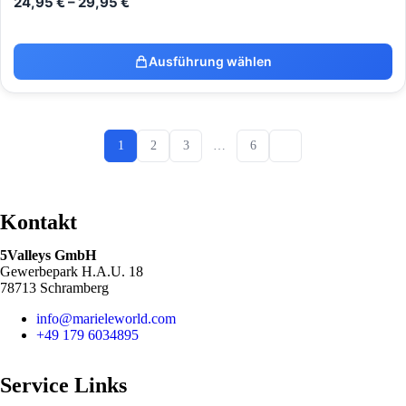
24,95
€
–
29,95
€
Ausführung wählen
1
2
3
…
6
Kontakt
5Valleys GmbH
Gewerbepark H.A.U. 18
78713 Schramberg
info@marieleworld.com
+49 179 6034895
Service Links