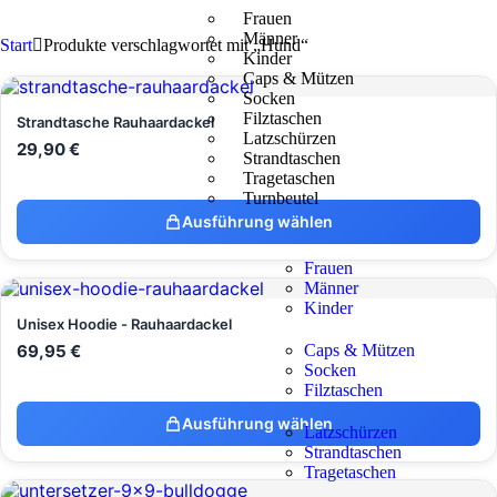
Frauen
Männer
Start
Produkte verschlagwortet mit „Hund“
Kinder
Caps & Mützen
Socken
Filztaschen
Strandtasche Rauhaardackel
Latzschürzen
29,90
€
Strandtaschen
Tragetaschen
Turnbeutel
Ausführung wählen
Frauen
Männer
Kinder
Unisex Hoodie - Rauhaardackel
69,95
€
Caps & Mützen
Socken
Filztaschen
Ausführung wählen
Latzschürzen
Strandtaschen
Tragetaschen