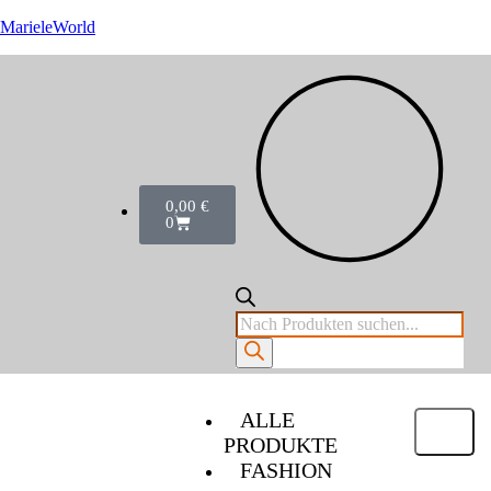
MarieleWorld
0,00
€
0
ALLE
PRODUKTE
FASHION