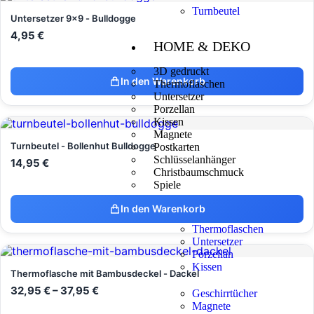
Turnbeutel
Untersetzer 9x9 - Bulldogge
4,95
€
HOME & DEKO
3D gedruckt
In den Warenkorb
Thermoflaschen
Untersetzer
Porzellan
Kissen
Magnete
Turnbeutel - Bollenhut Bulldogge
Postkarten
Schlüsselanhänger
14,95
€
Christbaumschmuck
Spiele
In den Warenkorb
Thermoflaschen
Untersetzer
Porzellan
Kissen
Thermoflasche mit Bambusdeckel - Dackel
32,95
€
–
37,95
€
Geschirrtücher
Magnete