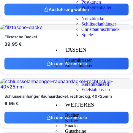
Postkarten
Postkartenhalter
Ausführung wählen
Notizblöcke
Schlüsselanhänger
Christbaumschmuck
Spiele
Filztasche Dackel
39,95
€
TASSEN
Keramiktassen
In den Warenkorb
Edelstahltassen
Keramiktassen
Edelstahltassen
Schlüsselanhänger Rauhaardackel, rechteckig, 40x25mm
6,95
€
WEITERES
Bücher
In den Warenkorb
Kaffee
Snacks
Gutscheine