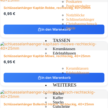
Postkarten
Postkartenhalter
Schlüsselanhänger Kapitän Robbe, rechteckig, 40x25mm
6,95
€
Notizblöcke
Schlüsselanhänger
Christbaumschmuck
Spiele
In den Warenkorb
TASSEN
Keramiktassen
Edelstahltassen
Schlüsselanhänger Kapitän Möwe, rechteckig, 40x25mm
6,95
€
Keramiktassen
Edelstahltassen
In den Warenkorb
WEITERES
Bücher
Kaffee
Snacks
Schlüsselanhänger Bollenhut Hirsch, rechteckig, 40x25mm
Gutscheine