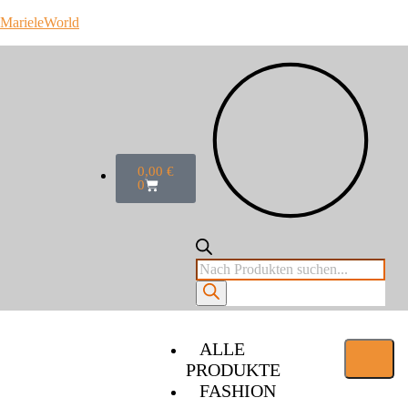
MarieleWorld
0,00
€
0
ALLE
PRODUKTE
FASHION