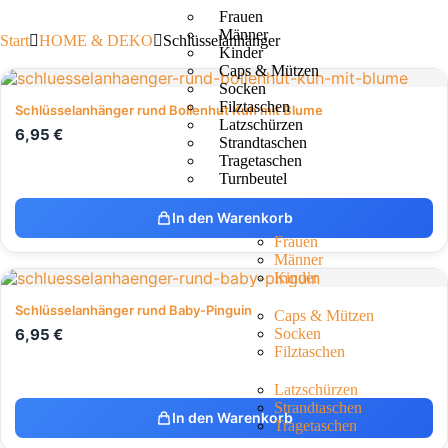
Frauen
Männer
Start
HOME & DEKO
Schlüsselanhänger
Kinder
Caps & Mützen
Socken
Filztaschen
Schlüsselanhänger rund Bollenhut Kuh mit Blume
Latzschürzen
6,95
€
Strandtaschen
Tragetaschen
Turnbeutel
In den Warenkorb
Frauen
Männer
Kinder
Schlüsselanhänger rund Baby-Pinguin
Caps & Mützen
6,95
€
Socken
Filztaschen
Latzschürzen
Strandtaschen
In den Warenkorb
Tragetaschen