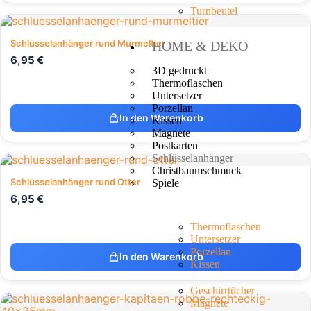
Turnbeutel
Schlüsselanhänger rund Murmeltier
HOME & DEKO
6,95
€
3D gedruckt
Thermoflaschen
Untersetzer
Porzellan
In den Warenkorb
Kissen
Magnete
Postkarten
Schlüsselanhänger
Christbaumschmuck
Schlüsselanhänger rund Otter
Spiele
6,95
€
Thermoflaschen
Untersetzer
Porzellan
In den Warenkorb
Kissen
Geschirrtücher
Magnete