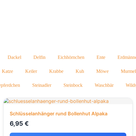
Dackel
Delfin
Eichhörnchen
Ente
Erdmänn
Katze
Keiler
Krabbe
Kuh
Möwe
Murmelt
epferdchen
Steinadler
Steinbock
Waschbär
Wild
Schlüsselanhänger rund Bollenhut Alpaka
6,95
€