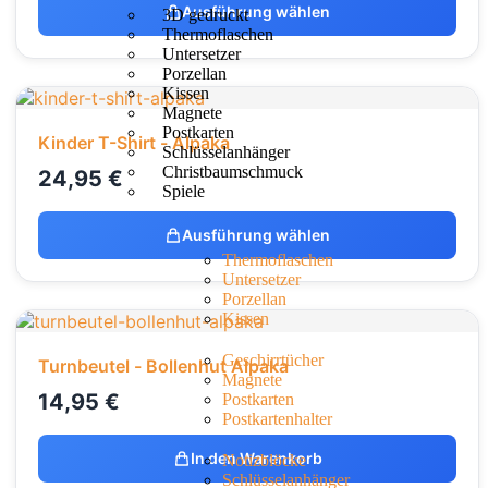
Ausführung wählen
3D gedruckt
Thermoflaschen
Untersetzer
Porzellan
Kissen
Magnete
Postkarten
Kinder T-Shirt - Alpaka
Schlüsselanhänger
Christbaumschmuck
24,95
€
Spiele
Ausführung wählen
Thermoflaschen
Untersetzer
Porzellan
Kissen
Geschirrtücher
Turnbeutel - Bollenhut Alpaka
Magnete
14,95
€
Postkarten
Postkartenhalter
In den Warenkorb
Notizblöcke
Schlüsselanhänger