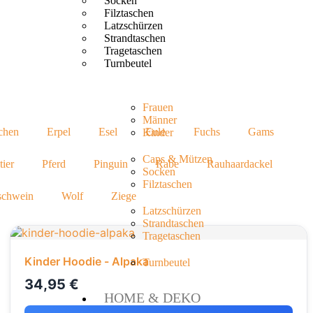
Socken
Filztaschen
Latzschürzen
Strandtaschen
Tragetaschen
Turnbeutel
Frauen
Männer
chen
Erpel
Esel
Eule
Fuchs
Gams
Kinder
Caps & Mützen
ier
Pferd
Pinguin
Rabe
Rauhaardackel
Socken
Filztaschen
schwein
Wolf
Ziege
Latzschürzen
Strandtaschen
Tragetaschen
Kinder Hoodie - Alpaka
Turnbeutel
34,95
€
HOME & DEKO