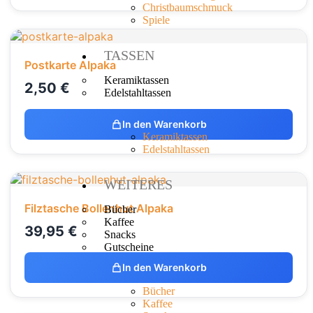
Christbaumschmuck
Spiele
TASSEN
Postkarte Alpaka
Keramiktassen
2,50
€
Edelstahltassen
In den Warenkorb
Keramiktassen
Edelstahltassen
WEITERES
Filztasche Bollenhut Alpaka
Bücher
Kaffee
39,95
€
Snacks
Gutscheine
In den Warenkorb
Bücher
Kaffee