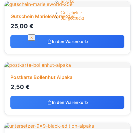
Snacks
Gutscheine
Gutschein MarieleWorld 25€
3D gedruckt
25,00
€
X
In den Warenkorb
Postkarte Bollenhut Alpaka
2,50
€
In den Warenkorb