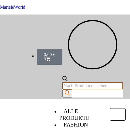
MarieleWorld
0,00
€
0
ALLE
PRODUKTE
FASHION