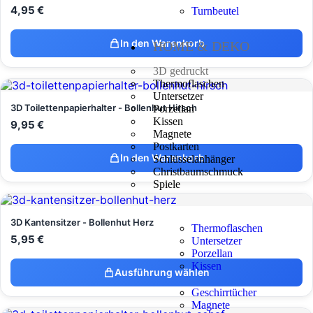
4,95
€
Turnbeutel
In den Warenkorb
HOME & DEKO
3D gedruckt
Thermoflaschen
Untersetzer
3D Toilettenpapierhalter - Bollenhut Hirsch
Porzellan
Kissen
9,95
€
Magnete
Postkarten
In den Warenkorb
Schlüsselanhänger
Christbaumschmuck
Spiele
3D Kantensitzer - Bollenhut Herz
Thermoflaschen
5,95
€
Untersetzer
Porzellan
Kissen
Ausführung wählen
Geschirrtücher
Magnete