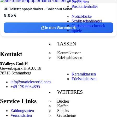
Postkarten
Postkartenhalter
3D Toilettenpapierhalter - Bollenhut Schaf
9,95
€
Notizblöcke
Schlüsselanhänger
Christbaumschmuck
In den Warenkorb
Spiele
TASSEN
Kontakt
Keramiktassen
Edelstahltassen
5Valleys GmbH
Gewerbepark H.A.U. 18
78713 Schramberg
Keramiktassen
Edelstahltassen
info@marieleworld.com
+49 179 6034895
WEITERES
Service Links
Bücher
Kaffee
Zahlungsarten
Snacks
Versandarten
Gutscheine