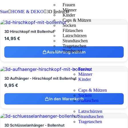
Frauen
Männer
Start
HOME & DEKO
3D gedruckt
Kinder
Caps & Mützen
Socken
Filztaschen
3D Hirschkopf mit Bollenhut
Latzschürzen
14,95
€
Strandtaschen
Tragetaschen
Turnbeutel
Ausführung wählen
Frauen
Männer
3D Aufhänger - Hirschkopf mit Bollenhut
Kinder
9,95
€
Caps & Mützen
Socken
In den Warenkorb
Filztaschen
Latzschürzen
Strandtaschen
Tragetaschen
3D Schlüsselanhänger - Bollenhut