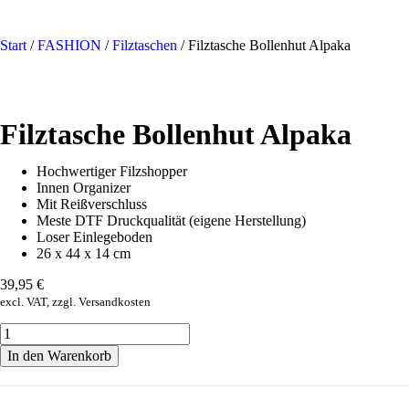
Start
/
FASHION
/
Filztaschen
/ Filztasche Bollenhut Alpaka
Filztasche Bollenhut Alpaka
Hochwertiger Filzshopper
Innen Organizer
Mit Reißverschluss
Meste DTF Druckqualität (eigene Herstellung)
Loser Einlegeboden
26 x 44 x 14 cm
39,95
€
excl. VAT, zzgl. Versandkosten
In den Warenkorb