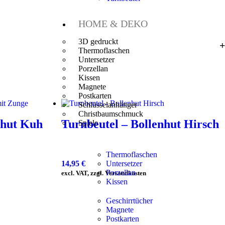
HOME & DEKO
3D gedruckt
Thermoflaschen
Untersetzer
Porzellan
Kissen
Magnete
Postkarten
Schlüsselanhänger
Christbaumschmuck
nhut Kuh
Turnbeutel – Bollenhut Hirsch
Spiele
Thermoflaschen
14,95
€
Untersetzer
Porzellan
excl. VAT, zzgl. Versandkosten
Kissen
Geschirrtücher
Magnete
Postkarten