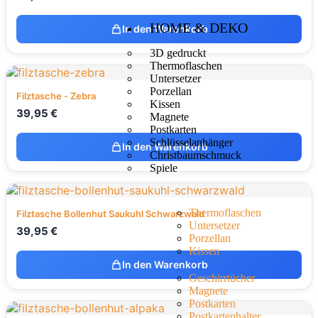
HOME & DEKO
In den Warenkorb
3D gedruckt
Thermoflaschen
Untersetzer
Porzellan
Filztasche - Zebra
Kissen
39,95
€
Magnete
Postkarten
Schlüsselanhänger
In den Warenkorb
Christbaumschmuck
Spiele
Thermoflaschen
Filztasche Bollenhut Saukuhl Schwarzwald
Untersetzer
39,95
€
Porzellan
Kissen
In den Warenkorb
Geschirrtücher
Magnete
Postkarten
Postkartenhalter