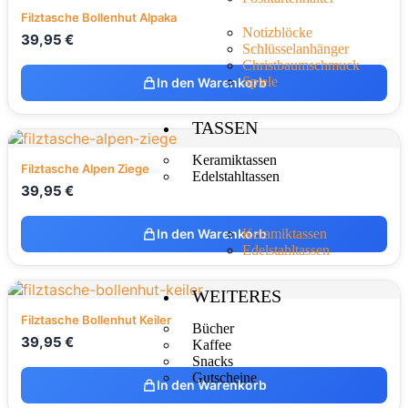
Filztasche Bollenhut Alpaka
Notizblöcke
39,95
€
Schlüsselanhänger
Christbaumschmuck
Spiele
In den Warenkorb
TASSEN
Keramiktassen
Filztasche Alpen Ziege
Edelstahltassen
39,95
€
In den Warenkorb
Keramiktassen
Edelstahltassen
WEITERES
Filztasche Bollenhut Keiler
Bücher
39,95
€
Kaffee
Snacks
Gutscheine
In den Warenkorb