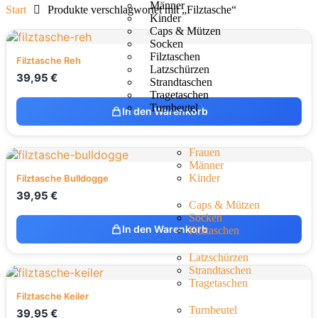
Männer
Start
Produkte verschlagwortet mit „Filztasche“
Kinder
Caps & Mützen
Socken
Filztaschen
Filztasche Reh
Latzschürzen
39,95
€
Strandtaschen
Tragetaschen
Turnbeutel
In den Warenkorb
Frauen
Männer
Kinder
Filztasche Bulldogge
39,95
€
Caps & Mützen
Socken
In den Warenkorb
Filztaschen
Latzschürzen
Strandtaschen
Tragetaschen
Filztasche Keiler
Turnbeutel
39,95
€