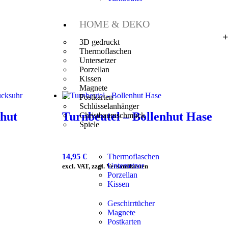
HOME & DEKO
3D gedruckt
Thermoflaschen
Untersetzer
Porzellan
Kissen
Magnete
Postkarten
Schlüsselanhänger
nhut
Turnbeutel – Bollenhut Hase
Christbaumschmuck
Spiele
14,95
€
Thermoflaschen
Untersetzer
excl. VAT, zzgl. Versandkosten
Porzellan
Kissen
Geschirrtücher
Magnete
Postkarten