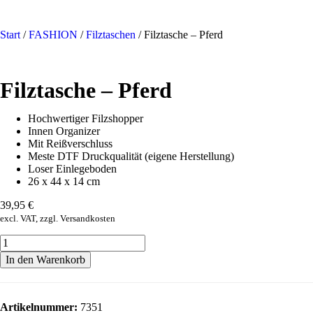
Start
/
FASHION
/
Filztaschen
/ Filztasche – Pferd
Filztasche – Pferd
Hochwertiger Filzshopper
Innen Organizer
Mit Reißverschluss
Meste DTF Druckqualität (eigene Herstellung)
Loser Einlegeboden
26 x 44 x 14 cm
39,95
€
excl. VAT, zzgl. Versandkosten
In den Warenkorb
Artikelnummer:
7351