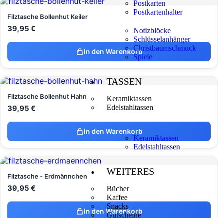
Postkarten
Postkartenhalter
Filztasche Bollenhut Keiler
39,95
€
Notizblöcke
Schlüsselanhänger
Christbaumschmuck
In den Warenkorb
Spiele
TASSEN
Filztasche Bollenhut Hahn
Keramiktassen
Edelstahltassen
39,95
€
In den Warenkorb
Keramiktassen
Edelstahltassen
WEITERES
Filztasche - Erdmännchen
39,95
€
Bücher
Kaffee
Snacks
In den Warenkorb
Gutscheine