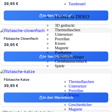
39,95
€
Turnbeutel
In den Warenkorb
HOME & DEKO
3D gedruckt
Thermoflaschen
Untersetzer
Filztasche Clownfisch
Porzellan
Kissen
39,95
€
Magnete
Postkarten
In den Warenkorb
Schlüsselanhänger
Christbaumschmuck
Spiele
Filztasche Katze
Thermoflaschen
39,95
€
Untersetzer
Porzellan
Kissen
In den Warenkorb
Geschirrtücher
Magnete