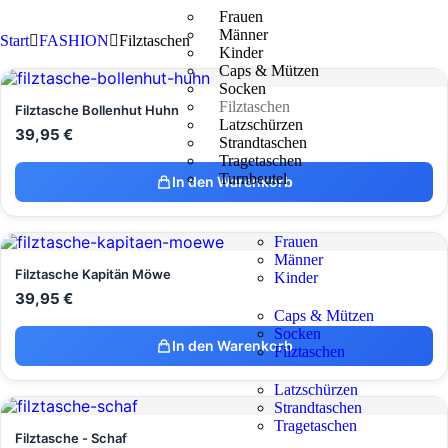
Frauen
Männer
Start
FASHION
Filztaschen
Kinder
Caps & Mützen
Socken
Filztaschen
Filztasche Bollenhut Huhn
Latzschürzen
39,95
€
Strandtaschen
Tragetaschen
Turnbeutel
In den Warenkorb
Frauen
Männer
Filztasche Kapitän Möwe
Kinder
39,95
€
Caps & Mützen
Socken
In den Warenkorb
Filztaschen
Latzschürzen
Strandtaschen
Tragetaschen
Filztasche - Schaf