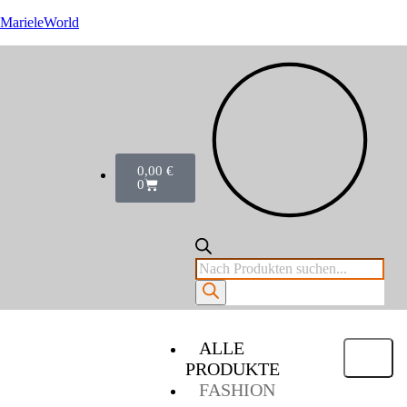
MarieleWorld
0,00
€
0
ALLE
PRODUKTE
FASHION