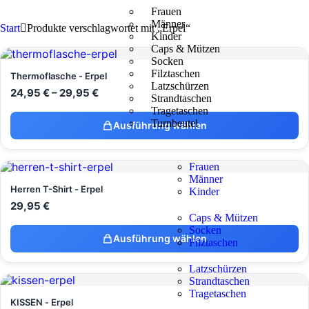
Frauen
Männer
Start
Produkte verschlagwortet mit „Erpel“
Kinder
Caps & Mützen
Socken
Filztaschen
Thermoflasche - Erpel
Latzschürzen
24,95
€
–
29,95
€
Strandtaschen
Tragetaschen
Turnbeutel
Ausführung wählen
Frauen
Männer
Herren T-Shirt - Erpel
Kinder
29,95
€
Caps & Mützen
Socken
Ausführung wählen
Filztaschen
Latzschürzen
Strandtaschen
Tragetaschen
KISSEN - Erpel