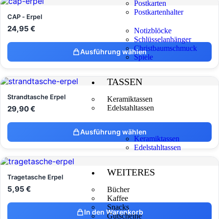
Postkarten
Postkartenhalter
CAP - Erpel
24,95
€
Notizblöcke
Schlüsselanhänger
Christbaumschmuck
Ausführung wählen
Spiele
TASSEN
Strandtasche Erpel
Keramiktassen
Edelstahltassen
29,90
€
Ausführung wählen
Keramiktassen
Edelstahltassen
WEITERES
Tragetasche Erpel
5,95
€
Bücher
Kaffee
Snacks
In den Warenkorb
Gutscheine