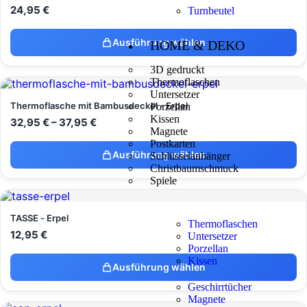
24,95
€
Turnbeutel
Ausführung wählen
HOME & DEKO
3D gedruckt
Thermoflaschen
Untersetzer
Thermoflasche mit Bambusdeckel - Erpel
Porzellan
Kissen
32,95
€
–
37,95
€
Magnete
Postkarten
Ausführung wählen
Schlüsselanhänger
Christbaumschmuck
Spiele
TASSE - Erpel
Thermoflaschen
12,95
€
Untersetzer
Porzellan
Kissen
Ausführung wählen
Geschirrtücher
Magnete