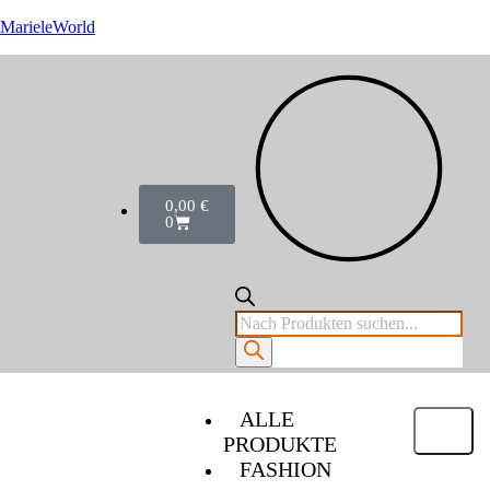
MarieleWorld
0,00
€
0
ALLE
PRODUKTE
FASHION