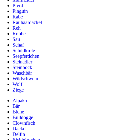
Pferd
Pinguin
Rabe
Rauhaardackel
Reh
Robbe
Sau
Schaf
Schildkröte
Seepferdchen
Steinadler
Steinbock
Waschbär
Wildschwein
Wolf
Ziege
Alpaka
Bär
Biene
Bulldogge
Clownfisch
Dackel
Delfin
Eichhörnchen