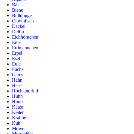
Bär
Biene
Bulldogge
Clownfisch
Dackel
Delfin
Eichhörnchen
Ente
Erdmännchen
Erpel
Esel
Eule
Fuchs
Gams
Hahn
Hase
Hochlandrind
Huhn
Hund
Katze
Keiler
Krabbe
Kuh
Möwe
Murmeltier