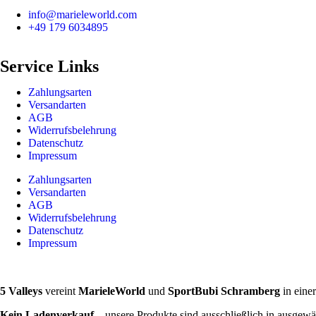
info@marieleworld.com
+49 179 6034895
Service Links
Zahlungsarten
Versandarten
AGB
Widerrufsbelehrung
Datenschutz
Impressum
Zahlungsarten
Versandarten
AGB
Widerrufsbelehrung
Datenschutz
Impressum
5 Valleys
vereint
MarieleWorld
und
SportBubi Schramberg
in eine
Kein Ladenverkauf
– unsere Produkte sind ausschließlich in ausgewä