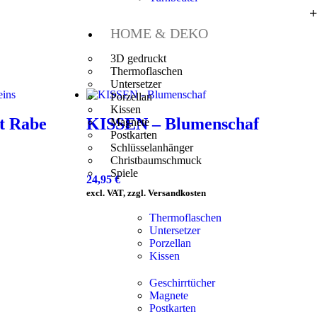
HOME & DEKO
3D gedruckt
Thermoflaschen
Untersetzer
Porzellan
Kissen
t Rabe
KISSEN – Blumenschaf
Magnete
Postkarten
Schlüsselanhänger
Christbaumschmuck
Spiele
24,95
€
excl. VAT, zzgl. Versandkosten
Thermoflaschen
Untersetzer
Porzellan
Kissen
Geschirrtücher
Magnete
Postkarten