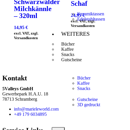
Schwarzwälder
Schaf
Milchkännle
Keramiktassen
– 320ml
24,95
€
Edelstahltassen
excl. VAT, zzgl.
Versandkosten
14,95
€
WEITERES
excl. VAT, zzgl.
Versandkosten
Bücher
Kaffee
Snacks
Gutscheine
Kontakt
Bücher
Kaffee
Snacks
5Valleys GmbH
Gewerbepark H.A.U. 18
78713 Schramberg
Gutscheine
3D gedruckt
info@marieleworld.com
+49 179 6034895