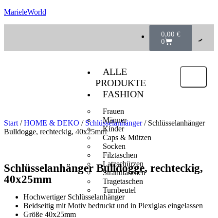
MarieleWorld
0,00
€
0
ALLE
PRODUKTE
FASHION
Frauen
Männer
Start
/
HOME & DEKO
/
Schlüsselanhänger
/ Schlüsselanhänger
Kinder
Bulldogge, rechteckig, 40x25mm
Caps & Mützen
Socken
Filztaschen
Latzschürzen
Schlüsselanhänger Bulldogge, rechteckig,
Strandtaschen
40x25mm
Tragetaschen
Turnbeutel
Hochwertiger Schlüsselanhänger
Beidseitig mit Motiv bedruckt und in Plexiglas eingelassen
Größe 40x25mm