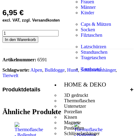
Frauen
Männer
6,95
€
Kinder
excl. VAT, zzgl. Versandkosten
Caps & Mützen
Socken
Filztaschen
In den Warenkorb
Latzschürzen
Strandtaschen
Tragetaschen
Artikelnummer:
6591
Turnbeutel
Schlagworte:
Alpen
,
Bulldogge
,
Hund
,
Schlüsselanhänger
,
Tierwelt
HOME & DEKO
Produktdetails
3D gedruckt
Thermoflaschen
Untersetzer
Ähnliche Produkte
Porzellan
Kissen
Magnete
Postkarten
Schlüsselanhänger