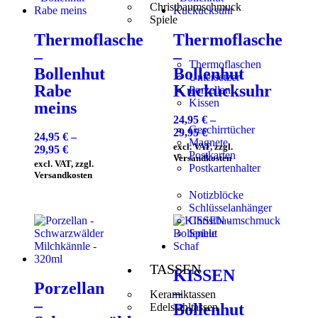
Christbaumschmuck
Spiele
Thermoflasche
Thermoflasche
–
–
Thermoflaschen
Bollenhut
Bollenhut
Untersetzer
Rabe
Kuckucksuhr
Porzellan
Kissen
meins
24,95
€
–
Geschirrtücher
29,95
€
24,95
€
–
Magnete
excl. VAT, zzgl.
29,95
€
Postkarten
Versandkosten
excl. VAT, zzgl.
Postkartenhalter
Versandkosten
Notizblöcke
Schlüsselanhänger
Christbaumschmuck
Spiele
TASSEN
KISSEN
Porzellan
–
Keramiktassen
–
Bollenhut
Edelstahltassen