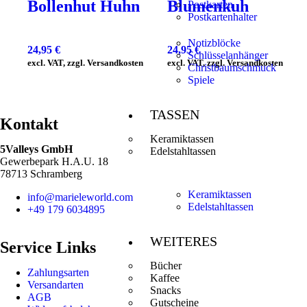
Bollenhut Huhn
Blumenkuh
Postkarten
Postkartenhalter
Notizblöcke
24,95
€
24,95
€
Schlüsselanhänger
excl. VAT, zzgl. Versandkosten
excl. VAT, zzgl. Versandkosten
Christbaumschmuck
Spiele
TASSEN
Kontakt
Keramiktassen
5Valleys GmbH
Edelstahltassen
Gewerbepark H.A.U. 18
78713 Schramberg
Keramiktassen
info@marieleworld.com
Edelstahltassen
+49 179 6034895
WEITERES
Service Links
Bücher
Zahlungsarten
Kaffee
Versandarten
Snacks
AGB
Gutscheine