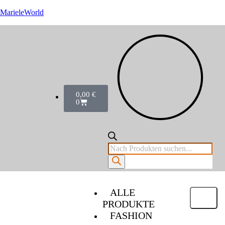
MarieleWorld
0,00
€
0
ALLE
PRODUKTE
FASHION