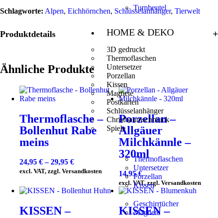
Turnbeutel
Schlagworte:
Alpen
,
Eichhörnchen
,
Schlüsselanhänger
,
Tierwelt
HOME & DEKO
Produktdetails
3D gedruckt
Thermoflaschen
Ähnliche Produkte
Untersetzer
Porzellan
Kissen
Magnete
Postkarten
Schlüsselanhänger
Thermoflasche –
Porzellan –
Christbaumschmuck
Bollenhut Rabe
Allgäuer
Spiele
meins
Milchkännle –
320ml
Thermoflaschen
24,95
€
–
29,95
€
Untersetzer
excl. VAT, zzgl. Versandkosten
14,95
€
Porzellan
excl. VAT, zzgl. Versandkosten
Kissen
Geschirrtücher
KISSEN –
KISSEN –
Magnete