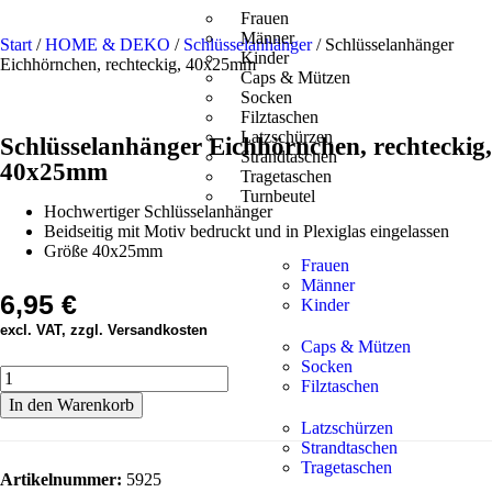
Frauen
Männer
Start
/
HOME & DEKO
/
Schlüsselanhänger
/ Schlüsselanhänger
Kinder
Eichhörnchen, rechteckig, 40x25mm
Caps & Mützen
Socken
Filztaschen
Latzschürzen
Schlüsselanhänger Eichhörnchen, rechteckig,
Strandtaschen
40x25mm
Tragetaschen
Turnbeutel
Hochwertiger Schlüsselanhänger
Beidseitig mit Motiv bedruckt und in Plexiglas eingelassen
Größe 40x25mm
Frauen
Männer
6,95
€
Kinder
excl. VAT, zzgl. Versandkosten
Caps & Mützen
Socken
Filztaschen
In den Warenkorb
Latzschürzen
Strandtaschen
Tragetaschen
Artikelnummer:
5925