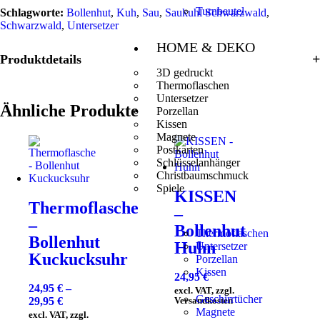
Turnbeutel
Schlagworte:
Bollenhut
,
Kuh
,
Sau
,
Saukuhl Schwarzwald
,
Schwarzwald
,
Untersetzer
HOME & DEKO
Produktdetails
3D gedruckt
Thermoflaschen
Untersetzer
Ähnliche Produkte
Porzellan
Kissen
Magnete
Postkarten
Schlüsselanhänger
Christbaumschmuck
Spiele
KISSEN
Thermoflasche
–
–
Bollenhut
Thermoflaschen
Bollenhut
Huhn
Untersetzer
Kuckucksuhr
Porzellan
Kissen
24,95
€
24,95
€
–
excl. VAT, zzgl.
Geschirrtücher
29,95
€
Versandkosten
Magnete
excl. VAT, zzgl.