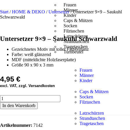
Frauen
Männer
Start
/
HOME & DEKO
/
Untersetzer
/ Untersetzer 9×9 – Saukuhl
Kinder
Schwarzwald
Caps & Mützen
Socken
Filztaschen
Latzschürzen
Untersetzer 9×9 – Saukuhl Schwarzwald
Strandtaschen
Tragetaschen
Gezeichnetes Motiv mit toller Farbbrillanz
Turnbeutel
Farbe: weiß glänzend
MDF (mitteldichte Holzfaserplatte)
Größe 90 x 90 x 3 mm
Frauen
Männer
4,95
€
Kinder
excl. VAT, zzgl. Versandkosten
Caps & Mützen
Socken
Filztaschen
In den Warenkorb
Latzschürzen
Strandtaschen
Tragetaschen
Artikelnummer:
7142