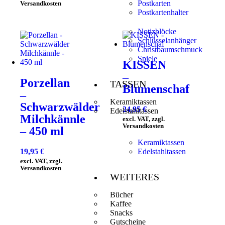
Postkarten
Versandkosten
Postkartenhalter
Notizblöcke
Schlüsselanhänger
Christbaumschmuck
Spiele
KISSEN
–
Porzellan
TASSEN
Blumenschaf
–
Keramiktassen
Schwarzwälder
24,95
€
Edelstahltassen
Milchkännle
excl. VAT, zzgl.
Versandkosten
– 450 ml
Keramiktassen
Edelstahltassen
19,95
€
excl. VAT, zzgl.
Versandkosten
WEITERES
Bücher
Kaffee
Snacks
Gutscheine