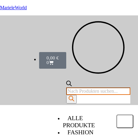
MarieleWorld
0,00
€
0
ALLE
PRODUKTE
FASHION