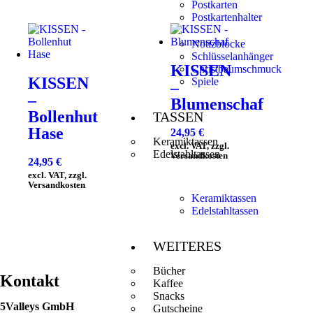
Postkarten
Postkartenhalter
Notizblöcke
Schlüsselanhänger
KISSEN
Christbaumschmuck
KISSEN
Spiele
–
–
Blumenschaf
Bollenhut
TASSEN
Hase
24,95
€
Keramiktassen
excl. VAT, zzgl.
Edelstahltassen
Versandkosten
24,95
€
excl. VAT, zzgl.
Versandkosten
Keramiktassen
Edelstahltassen
WEITERES
Bücher
Kontakt
Kaffee
Snacks
5Valleys GmbH
Gutscheine