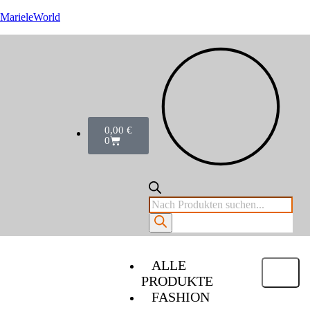
MarieleWorld
0,00
€
0
ALLE
PRODUKTE
FASHION