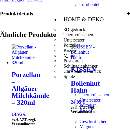
Turnbeutel
Produktdetails
HOME & DEKO
3D gedruckt
Ähnliche Produkte
Thermoflaschen
Untersetzer
Porzellan
Kissen
Magnete
Postkarten
Schlüsselanhänger
KISSEN
Christbaumschmuck
Porzellan
–
Spiele
–
Bollenhut
Allgäuer
Hahn
Milchkännle
Thermoflaschen
Untersetzer
– 320ml
24,95
€
Porzellan
excl. VAT, zzgl.
Kissen
Versandkosten
14,95
€
excl. VAT, zzgl.
Geschirrtücher
Versandkosten
Magnete