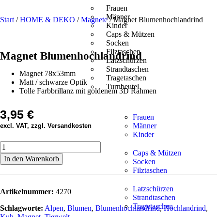
Frauen
Männer
Start
/
HOME & DEKO
/
Magnete
/ Magnet Blumenhochlandrind
Kinder
Caps & Mützen
Socken
Filztaschen
Magnet Blumenhochlandrind
Latzschürzen
Strandtaschen
Magnet 78x53mm
Tragetaschen
Matt / schwarze Optik
Turnbeutel
Tolle Farbbrillanz mit goldenem 3D Rahmen
3,95
€
Frauen
Männer
excl. VAT, zzgl. Versandkosten
Kinder
Caps & Mützen
In den Warenkorb
Socken
Filztaschen
Latzschürzen
Artikelnummer:
4270
Strandtaschen
Tragetaschen
Schlagworte:
Alpen
,
Blumen
,
Blumenhochlandrind
,
Hochlandrind
,
Kuh
,
Magnet
,
Tierwelt