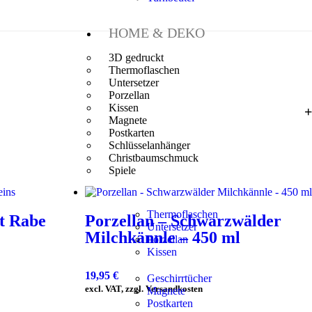
HOME & DEKO
3D gedruckt
Thermoflaschen
Untersetzer
Porzellan
Kissen
Magnete
Postkarten
Schlüsselanhänger
Christbaumschmuck
Spiele
Thermoflaschen
t Rabe
Porzellan – Schwarzwälder
Untersetzer
Milchkännle – 450 ml
Porzellan
Kissen
19,95
€
Geschirrtücher
excl. VAT, zzgl. Versandkosten
Magnete
Postkarten