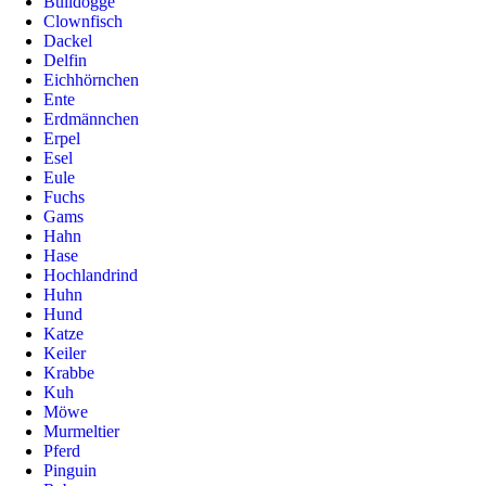
Bulldogge
Clownfisch
Dackel
Delfin
Eichhörnchen
Ente
Erdmännchen
Erpel
Esel
Eule
Fuchs
Gams
Hahn
Hase
Hochlandrind
Huhn
Hund
Katze
Keiler
Krabbe
Kuh
Möwe
Murmeltier
Pferd
Pinguin