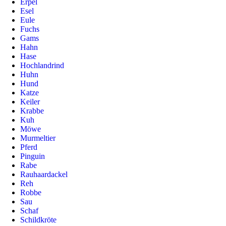
Erpel
Esel
Eule
Fuchs
Gams
Hahn
Hase
Hochlandrind
Huhn
Hund
Katze
Keiler
Krabbe
Kuh
Möwe
Murmeltier
Pferd
Pinguin
Rabe
Rauhaardackel
Reh
Robbe
Sau
Schaf
Schildkröte