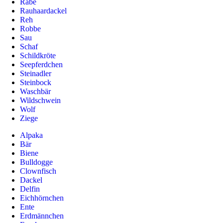
Rabe
Rauhaardackel
Reh
Robbe
Sau
Schaf
Schildkröte
Seepferdchen
Steinadler
Steinbock
Waschbär
Wildschwein
Wolf
Ziege
Alpaka
Bär
Biene
Bulldogge
Clownfisch
Dackel
Delfin
Eichhörnchen
Ente
Erdmännchen