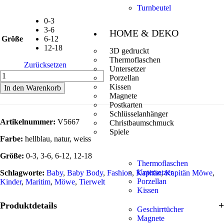
Turnbeutel
0-3
3-6
HOME & DEKO
Größe
6-12
12-18
3D gedruckt
Thermoflaschen
Zurücksetzen
Untersetzer
Porzellan
Kissen
In den Warenkorb
Magnete
Postkarten
Schlüsselanhänger
Artikelnummer:
V5667
Christbaumschmuck
Spiele
Farbe:
hellblau, natur, weiss
Größe:
0-3, 3-6, 6-12, 12-18
Thermoflaschen
Untersetzer
Schlagworte:
Baby
,
Baby Body
,
Fashion
,
Kapitän
,
Kapitän Möwe
,
Porzellan
Kinder
,
Maritim
,
Möwe
,
Tierwelt
Kissen
Produktdetails
Geschirrtücher
Magnete