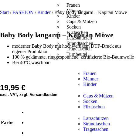
Frauen
Männer
Start
/
FASHION
/
Kinder
/ Baby Body langarm – Kapitän Möwe
Kinder
Caps & Mützen
Socken
Filztaschen
Baby Body langarm – Kapitän Möwe
Latzschürzen
Strandtaschen
moderner Baby Body mit hochwertigem DTF-Druck aus
Tragetaschen
eigener Produktion
Turnbeutel
100 % gekämmte, ringgesponnene, zertifizierte Bio-Baumwolle
Bei 40°C waschbar
Frauen
Männer
Kinder
19,95
€
excl. VAT, zzgl. Versandkosten
Caps & Mützen
Socken
Filztaschen
Latzschürzen
Farbe
Strandtaschen
Tragetaschen