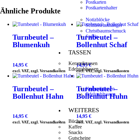
Postkarten
Postkartenhalter
Ähnliche Produkte
Notizblöcke
Schlüsselanhänger
Christbaumschmuck
Turnbeutel –
Turnbeutel –
Spiele
Blumenkuh
Bollenhut Schaf
TASSEN
Keramiktassen
14,95
€
14,95
€
Edelstahltassen
excl. VAT, zzgl. Versandkosten
excl. VAT, zzgl. Versandkosten
Turnbeutel –
Turnbeutel –
Keramiktassen
Edelstahltassen
Bollenhut Hahn
Bollenhut Huhn
WEITERES
14,95
€
14,95
€
Bücher
excl. VAT, zzgl. Versandkosten
excl. VAT, zzgl. Versandkosten
Kaffee
Snacks
Gutscheine