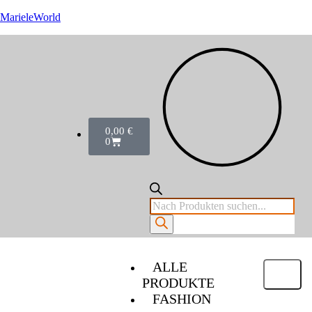
MarieleWorld
0,00
€
0
ALLE
PRODUKTE
FASHION