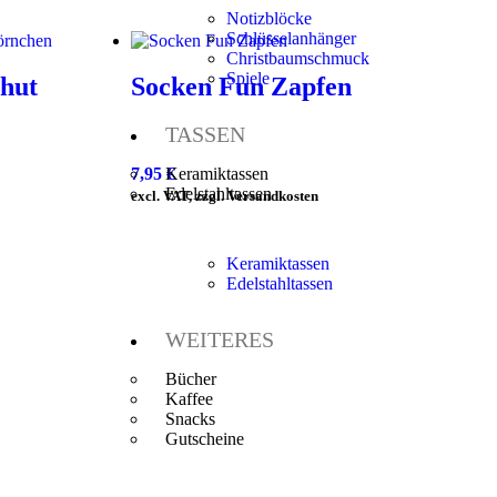
Notizblöcke
Schlüsselanhänger
Christbaumschmuck
Spiele
nhut
Socken Fun Zapfen
TASSEN
7,95
€
Keramiktassen
Edelstahltassen
excl. VAT, zzgl. Versandkosten
Keramiktassen
Edelstahltassen
WEITERES
Bücher
Kaffee
Snacks
Gutscheine