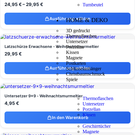
24,95
€
–
29,95
€
Turnbeutel
Ausführung wählen
HOME & DEKO
3D gedruckt
Thermoflaschen
Untersetzer
Latzschürze Erwachsene - Weihnachtsmurmeltier
Porzellan
Kissen
29,95
€
Magnete
Postkarten
Ausführung wählen
Schlüsselanhänger
Christbaumschmuck
Spiele
Untersetzer 9x9 - Weihnachtsmurmeltier
Thermoflaschen
4,95
€
Untersetzer
Porzellan
Kissen
In den Warenkorb
Geschirrtücher
Magnete