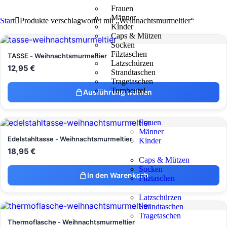
Frauen
Männer
Start
Produkte verschlagwortet mit „Weihnachtsmurmeltier“
Kinder
Caps & Mützen
Socken
Filztaschen
TASSE - Weihnachtsmurmeltier
Latzschürzen
12,95
€
Strandtaschen
Tragetaschen
Turnbeutel
Ausführung wählen
Frauen
Männer
Edelstahltasse - Weihnachtsmurmeltier
Kinder
18,95
€
Caps & Mützen
Socken
In den Warenkorb
Filztaschen
Latzschürzen
Strandtaschen
Tragetaschen
Thermoflasche - Weihnachtsmurmeltier