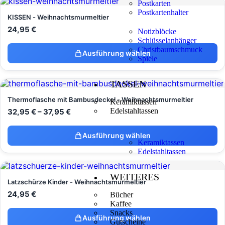
Postkarten
Postkartenhalter
KISSEN - Weihnachtsmurmeltier
24,95
€
Notizblöcke
Schlüsselanhänger
Christbaumschmuck
Ausführung wählen
Spiele
TASSEN
Thermoflasche mit Bambusdeckel - Weihnachtsmurmeltier
Keramiktassen
Edelstahltassen
32,95
€
–
37,95
€
Ausführung wählen
Keramiktassen
Edelstahltassen
WEITERES
Latzschürze Kinder - Weihnachtsmurmeltier
24,95
€
Bücher
Kaffee
Snacks
Ausführung wählen
Gutscheine