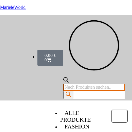
MarieleWorld
0,00
€
0
ALLE
PRODUKTE
FASHION