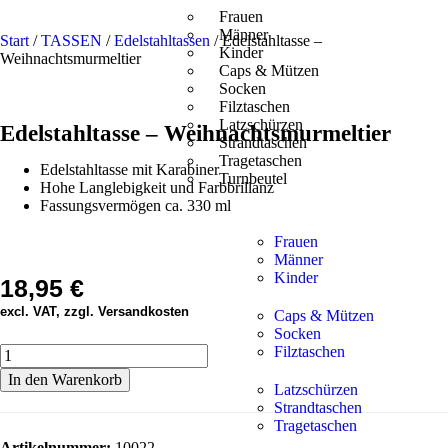
Frauen
Männer
Start
/
TASSEN
/
Edelstahltassen
/ Edelstahltasse –
Kinder
Weihnachtsmurmeltier
Caps & Mützen
Socken
Filztaschen
Latzschürzen
Edelstahltasse – Weihnachtsmurmeltier
Strandtaschen
Tragetaschen
Edelstahltasse mit Karabiner
Turnbeutel
Hohe Langlebigkeit und Farbbrillanz
Fassungsvermögen ca. 330 ml
Frauen
Männer
Kinder
18,95
€
excl. VAT, zzgl. Versandkosten
Caps & Mützen
Socken
Filztaschen
In den Warenkorb
Latzschürzen
Strandtaschen
Tragetaschen
Artikelnummer:
10022