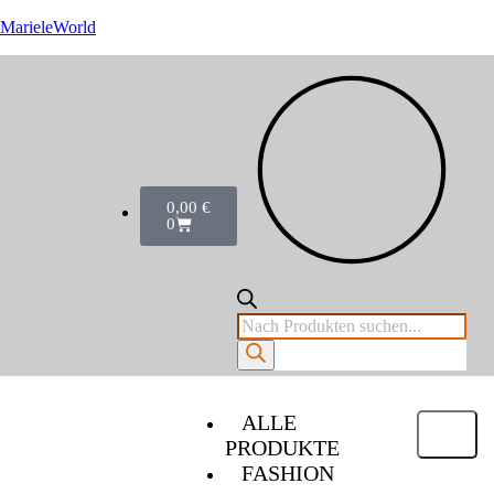
MarieleWorld
0,00
€
0
ALLE
PRODUKTE
FASHION