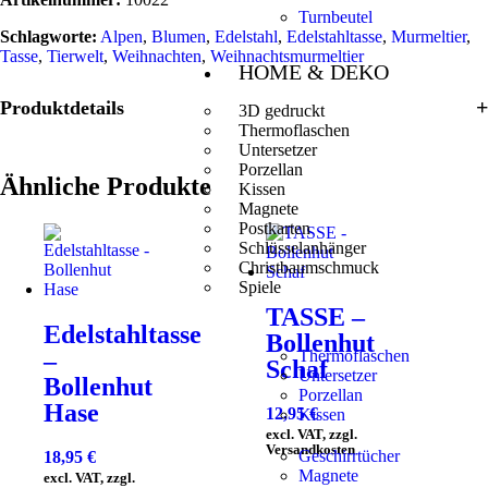
Turnbeutel
Schlagworte:
Alpen
,
Blumen
,
Edelstahl
,
Edelstahltasse
,
Murmeltier
,
Tasse
,
Tierwelt
,
Weihnachten
,
Weihnachtsmurmeltier
HOME & DEKO
Produktdetails
3D gedruckt
Thermoflaschen
Untersetzer
Porzellan
Ähnliche Produkte
Kissen
Magnete
Postkarten
Schlüsselanhänger
Christbaumschmuck
Spiele
TASSE –
Edelstahltasse
Bollenhut
–
Thermoflaschen
Schaf
Untersetzer
Bollenhut
Porzellan
Hase
12,95
€
Kissen
excl. VAT, zzgl.
Versandkosten
Geschirrtücher
18,95
€
Magnete
excl. VAT, zzgl.