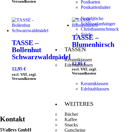
Versandkosten
Postkarten
Postkartenhalter
Notizblöcke
Schlüsselanhänger
Christbaumschmuck
Spiele
TASSE –
TASSE –
Blumenhirsch
TASSEN
Bollenhut
Schwarzwaldmädel
Keramiktassen
12,95
€
Edelstahltassen
12,95
€
excl. VAT, zzgl.
Versandkosten
excl. VAT, zzgl.
Versandkosten
Keramiktassen
Edelstahltassen
WEITERES
Bücher
Kontakt
Kaffee
Snacks
5Valleys GmbH
Gutscheine