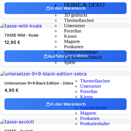
HOME & DEKO
In den Warenkorb
3D gedruckt
Thermoflaschen
Untersetzer
Porzellan
TASSE Wild - Koala
Kissen
Magnete
12,95
€
Postkarten
Schlüsselanhänger
Ausführung wählen
Christbaumschmuck
Spiele
Thermoflaschen
Untersetzer 9x9 Black Edition - Zebra
Untersetzer
4,95
€
Porzellan
Kissen
In den Warenkorb
Geschirrtücher
Magnete
Postkarten
Postkartenhalter