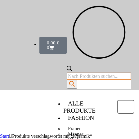
0,00
€
0
ALLE
PRODUKTE
FASHION
Frauen
Männer
Start
Produkte verschlagwortet mit „Keramik“