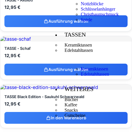
TASSE - Axolotl
Notizblöcke
12,95
€
Schlüsselanhänger
Christbaumschmuck
Spiele
Ausführung wählen
TASSEN
Keramiktassen
TASSE - Schaf
Edelstahltassen
12,95
€
Keramiktassen
Ausführung wählen
Edelstahltassen
WEITERES
TASSE Black Edition - Saukuhl Schwarzwald
Bücher
12,95
€
Kaffee
Snacks
Gutscheine
In den Warenkorb