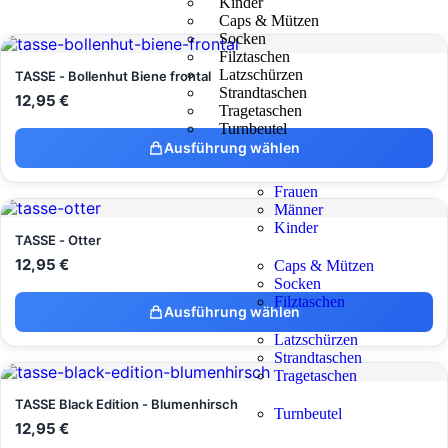
Kinder
Caps & Mützen
Socken
Filztaschen
Latzschürzen
TASSE - Bollenhut Biene frontal
Strandtaschen
12,95
€
Tragetaschen
Turnbeutel
Ausführung wählen
Frauen
Männer
Kinder
TASSE - Otter
12,95
€
Caps & Mützen
Socken
Filztaschen
Ausführung wählen
Latzschürzen
Strandtaschen
Tragetaschen
TASSE Black Edition - Blumenhirsch
Turnbeutel
12,95
€