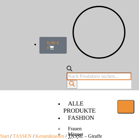
0,00
€
0
ALLE
PRODUKTE
FASHION
Frauen
Männer
Start
/
TASSEN
/
Keramiktassen
/ TASSE – Giraffe