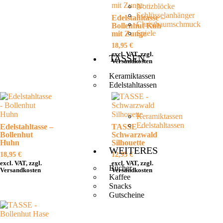
Notizblöcke
Schlüsselanhänger
Edelstahltasse –
Christbaumschmuck
Bollenhut Kuh
Spiele
mit Zunge
18,95
€
excl. VAT, zzgl.
TASSEN
Versandkosten
Keramiktassen
Edelstahltassen
Keramiktassen
Edelstahltassen
Edelstahltasse –
TASSE –
Bollenhut
Schwarzwald
Huhn
Silhouette
WEITERES
18,95
€
12,95
€
excl. VAT, zzgl.
excl. VAT, zzgl.
Bücher
Versandkosten
Versandkosten
Kaffee
Snacks
Gutscheine