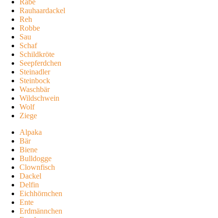
Rabe
Rauhaardackel
Reh
Robbe
Sau
Schaf
Schildkröte
Seepferdchen
Steinadler
Steinbock
Waschbär
Wildschwein
Wolf
Ziege
Alpaka
Bär
Biene
Bulldogge
Clownfisch
Dackel
Delfin
Eichhörnchen
Ente
Erdmännchen