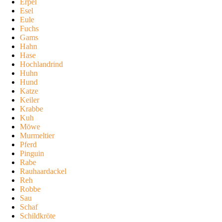
Erpel
Esel
Eule
Fuchs
Gams
Hahn
Hase
Hochlandrind
Huhn
Hund
Katze
Keiler
Krabbe
Kuh
Möwe
Murmeltier
Pferd
Pinguin
Rabe
Rauhaardackel
Reh
Robbe
Sau
Schaf
Schildkröte