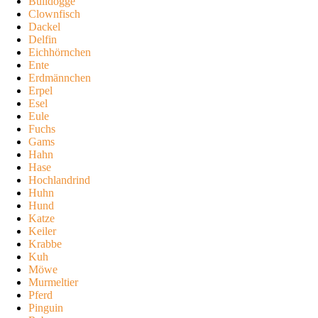
Bulldogge
Clownfisch
Dackel
Delfin
Eichhörnchen
Ente
Erdmännchen
Erpel
Esel
Eule
Fuchs
Gams
Hahn
Hase
Hochlandrind
Huhn
Hund
Katze
Keiler
Krabbe
Kuh
Möwe
Murmeltier
Pferd
Pinguin