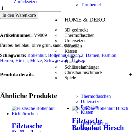
Zurücksetzen
Turnbeutel
In den Warenkorb
HOME & DEKO
3D gedruckt
Artikelnummer:
V9809
Thermoflaschen
Untersetzer
Farbe:
hellblau, olive grün, sand, schwarz
Porzellan
Kissen
Schlagworte:
Bollenhut
,
Bollenhut Hirsch 2
,
Damen
,
Fashion
,
Magnete
Herren
,
Hirsch
,
Mütze
,
Schwarzwald
,
Unisex
Postkarten
Schlüsselanhänger
Christbaumschmuck
Produktdetails
Spiele
Ähnliche Produkte
Thermoflaschen
Untersetzer
Porzellan
Kissen
Filztasche
Geschirrtücher
Filztasche
Bollenhut Hirsch
Magnete