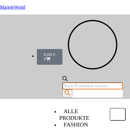
MarieleWorld
0,00
€
0
ALLE
PRODUKTE
FASHION