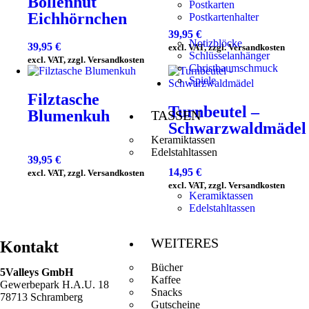
Bollenhut
Postkarten
Eichhörnchen
Postkartenhalter
39,95
€
Notizblöcke
39,95
€
excl. VAT, zzgl. Versandkosten
Schlüsselanhänger
excl. VAT, zzgl. Versandkosten
Christbaumschmuck
Spiele
Filztasche
Turnbeutel –
Blumenkuh
TASSEN
Schwarzwaldmädel
Keramiktassen
Edelstahltassen
39,95
€
14,95
€
excl. VAT, zzgl. Versandkosten
excl. VAT, zzgl. Versandkosten
Keramiktassen
Edelstahltassen
WEITERES
Kontakt
Bücher
5Valleys GmbH
Kaffee
Gewerbepark H.A.U. 18
Snacks
78713 Schramberg
Gutscheine