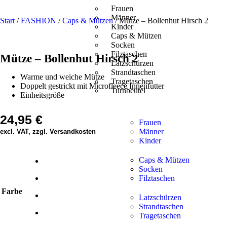
Frauen
Männer
Start
/
FASHION
/
Caps & Mützen
/ Mütze – Bollenhut Hirsch 2
Kinder
Caps & Mützen
Socken
Filztaschen
Mütze – Bollenhut Hirsch 2
Latzschürzen
Strandtaschen
Warme und weiche Mütze
Tragetaschen
Doppelt gestrickt mit Microfleece Innenfutter
Turnbeutel
Einheitsgröße
24,95
€
Frauen
Männer
excl. VAT, zzgl. Versandkosten
Kinder
Caps & Mützen
Socken
Filztaschen
Farbe
Latzschürzen
Strandtaschen
Tragetaschen