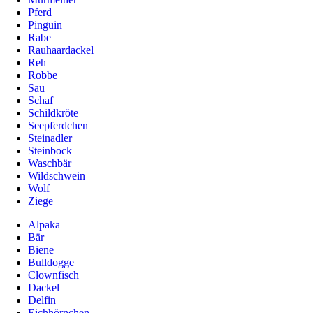
Pferd
Pinguin
Rabe
Rauhaardackel
Reh
Robbe
Sau
Schaf
Schildkröte
Seepferdchen
Steinadler
Steinbock
Waschbär
Wildschwein
Wolf
Ziege
Alpaka
Bär
Biene
Bulldogge
Clownfisch
Dackel
Delfin
Eichhörnchen