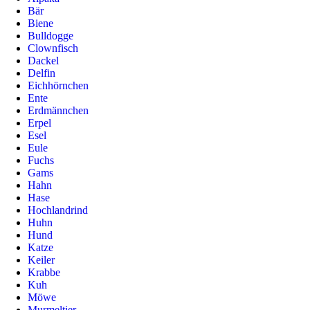
Bär
Biene
Bulldogge
Clownfisch
Dackel
Delfin
Eichhörnchen
Ente
Erdmännchen
Erpel
Esel
Eule
Fuchs
Gams
Hahn
Hase
Hochlandrind
Huhn
Hund
Katze
Keiler
Krabbe
Kuh
Möwe
Murmeltier