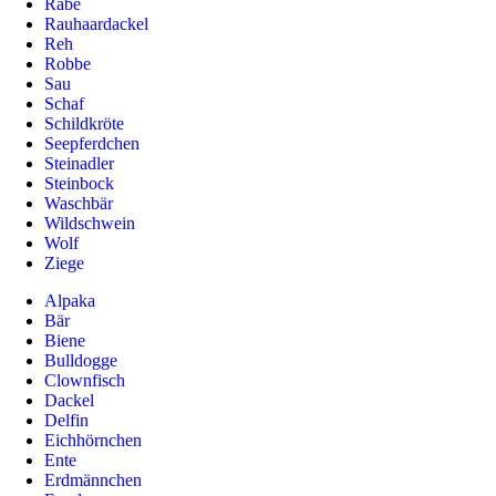
Rabe
Rauhaardackel
Reh
Robbe
Sau
Schaf
Schildkröte
Seepferdchen
Steinadler
Steinbock
Waschbär
Wildschwein
Wolf
Ziege
Alpaka
Bär
Biene
Bulldogge
Clownfisch
Dackel
Delfin
Eichhörnchen
Ente
Erdmännchen