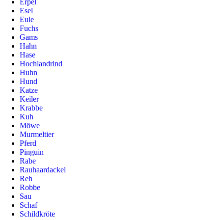
Erpel
Esel
Eule
Fuchs
Gams
Hahn
Hase
Hochlandrind
Huhn
Hund
Katze
Keiler
Krabbe
Kuh
Möwe
Murmeltier
Pferd
Pinguin
Rabe
Rauhaardackel
Reh
Robbe
Sau
Schaf
Schildkröte