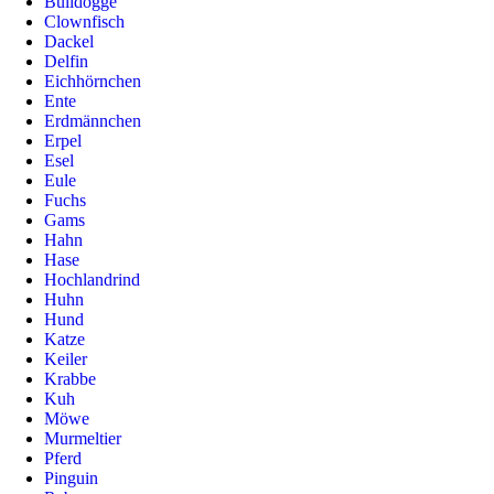
Bulldogge
Clownfisch
Dackel
Delfin
Eichhörnchen
Ente
Erdmännchen
Erpel
Esel
Eule
Fuchs
Gams
Hahn
Hase
Hochlandrind
Huhn
Hund
Katze
Keiler
Krabbe
Kuh
Möwe
Murmeltier
Pferd
Pinguin