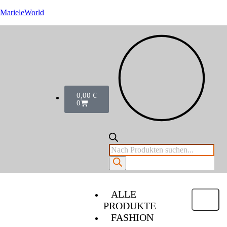
MarieleWorld
0,00
€
0
ALLE
PRODUKTE
FASHION