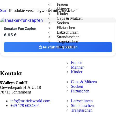
Frauen
Männer
Start
Produkte verschlagwortet mit „Sneacker“
Kinder
Caps & Mützen
Socken
Filztaschen
Sneaker Fun Zapfen
Latzschürzen
6,95
€
Strandtaschen
Tragetaschen
Turnbeutel
Ausführung wählen
Frauen
Männer
Kinder
Kontakt
Caps & Mützen
5Valleys GmbH
Socken
Gewerbepark H.A.U. 18
Filztaschen
78713 Schramberg
info@marieleworld.com
Latzschürzen
+49 179 6034895
Strandtaschen
Tragetaschen