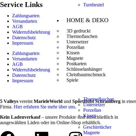
Service Links
Turnbeutel
Zahlungsarten
HOME & DEKO
Versandarten
AGB
3D gedruckt
Widerrufsbelehrung
Thermoflaschen
Datenschutz
Untersetzer
Impressum
Porzellan
Kissen
Zahlungsarten
Magnete
Versandarten
Postkarten
AGB
Schlüsselanhänger
Widerrufsbelehrung
Christbaumschmuck
Datenschutz
Spiele
Impressum
Thermoflaschen
5 Valleys
vereint
MarieleWorld
und
SportBubi Schramberg
in einer
Untersetzer
Firma.
Hier erfahren Sie mehr über uns.
Porzellan
Kissen
Kein Ladenverkauf
– unsere Produkte sind ausschließlich in
ausgewählten Läden oder im Online-Shop erhältlich.
Geschirrtücher
Magnete