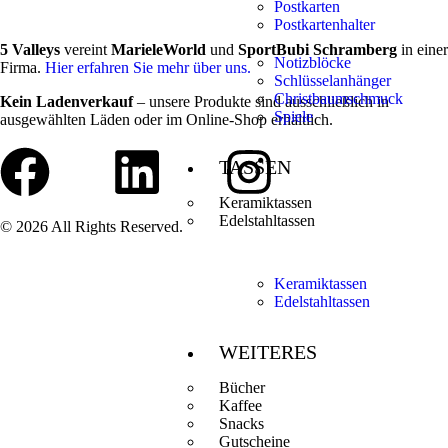
Postkarten
Postkartenhalter
5 Valleys
vereint
MarieleWorld
und
SportBubi Schramberg
in einer
Notizblöcke
Firma.
Hier erfahren Sie mehr über uns.
Schlüsselanhänger
Christbaumschmuck
Kein Ladenverkauf
– unsere Produkte sind ausschließlich in
Spiele
ausgewählten Läden oder im Online-Shop erhältlich.
TASSEN
Keramiktassen
Edelstahltassen
© 2026 All Rights Reserved.
Keramiktassen
Edelstahltassen
WEITERES
Bücher
Kaffee
Snacks
Gutscheine