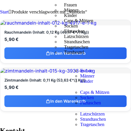
Frauen
Männer
Start
Produkte verschlagwortet mit „Mandeln“
Kinder
Caps & Mützen
Socken
Filztaschen
Rauchmandeln (Inhalt: 0,12 Kg (49,17 €*/1 Kg))
Latzschürzen
5,90
€
Strandtaschen
Tragetaschen
Turnbeutel
In den Warenkorb
Frauen
Männer
Zimtmandeln (Inhalt: 0,11 Kg (53,63 €*/1 Kg))
Kinder
5,90
€
Caps & Mützen
Socken
In den Warenkorb
Filztaschen
Latzschürzen
Strandtaschen
Tragetaschen
Kontakt