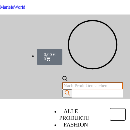
MarieleWorld
0,00
€
0
ALLE
PRODUKTE
FASHION