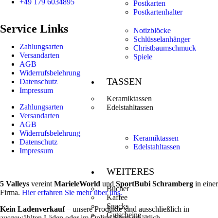
+49 179 6034895
Postkarten
Postkartenhalter
Service Links
Notizblöcke
Schlüsselanhänger
Zahlungsarten
Christbaumschmuck
Versandarten
Spiele
AGB
Widerrufsbelehrung
TASSEN
Datenschutz
Impressum
Keramiktassen
Zahlungsarten
Edelstahltassen
Versandarten
AGB
Widerrufsbelehrung
Keramiktassen
Datenschutz
Edelstahltassen
Impressum
WEITERES
5 Valleys
vereint
MarieleWorld
und
SportBubi Schramberg
in einer
Bücher
Firma.
Hier erfahren Sie mehr über uns.
Kaffee
Snacks
Kein Ladenverkauf
– unsere Produkte sind ausschließlich in
Gutscheine
ausgewählten Läden oder im Online-Shop erhältlich.