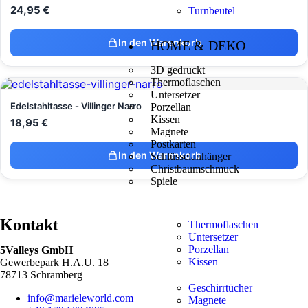
24,95
€
Turnbeutel
In den Warenkorb
HOME & DEKO
3D gedruckt
Thermoflaschen
Untersetzer
Edelstahltasse - Villinger Narro
Porzellan
Kissen
18,95
€
Magnete
Postkarten
In den Warenkorb
Schlüsselanhänger
Christbaumschmuck
Spiele
Kontakt
Thermoflaschen
Untersetzer
Porzellan
5Valleys GmbH
Kissen
Gewerbepark H.A.U. 18
78713 Schramberg
Geschirrtücher
info@marieleworld.com
Magnete