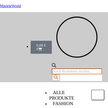
MarieleWorld
0,00
€
0
ALLE
PRODUKTE
FASHION