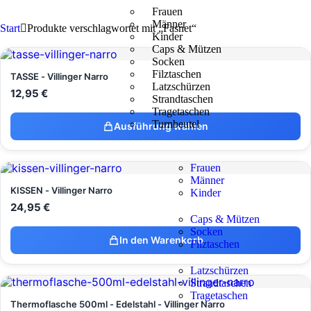
Frauen
Männer
Start
Produkte verschlagwortet mit „Fasnet“
Kinder
Caps & Mützen
Socken
Filztaschen
TASSE - Villinger Narro
Latzschürzen
12,95
€
Strandtaschen
Tragetaschen
Turnbeutel
Ausführung wählen
Frauen
Männer
KISSEN - Villinger Narro
Kinder
24,95
€
Caps & Mützen
Socken
In den Warenkorb
Filztaschen
Latzschürzen
Strandtaschen
Tragetaschen
Thermoflasche 500ml - Edelstahl - Villinger Narro