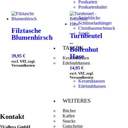
Postkarten
Postkartenhalter
Notizblöcke
Schlüsselanhänger
Christbaumschmuck
Filztasche
Spiele
Turnbeutel
Blumenhirsch
–
TASSEN
Bollenhut
Hase
39,95
€
Keramiktassen
excl. VAT, zzgl.
Edelstahltassen
Versandkosten
14,95
€
excl. VAT, zzgl.
Versandkosten
Keramiktassen
Edelstahltassen
WEITERES
Bücher
Kontakt
Kaffee
Snacks
Gutscheine
5Valleys GmbH