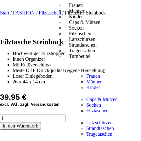
Frauen
Männer
Start
/
FASHION
/
Filztaschen
/ Filztasche Steinbock
Kinder
Caps & Mützen
Socken
Filztaschen
Latzschürzen
Filztasche Steinbock
Strandtaschen
Tragetaschen
Hochwertiger Filzshopper
Turnbeutel
Innen Organizer
Mit Reißverschluss
Meste DTF Druckqualität (eigene Herstellung)
Loser Einlegeboden
Frauen
26 x 44 x 14 cm
Männer
Kinder
39,95
€
Caps & Mützen
excl. VAT, zzgl. Versandkosten
Socken
Filztaschen
Latzschürzen
In den Warenkorb
Strandtaschen
Tragetaschen