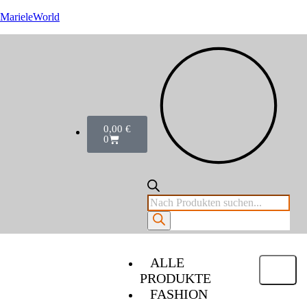
MarieleWorld
0,00
€
0
ALLE
PRODUKTE
FASHION