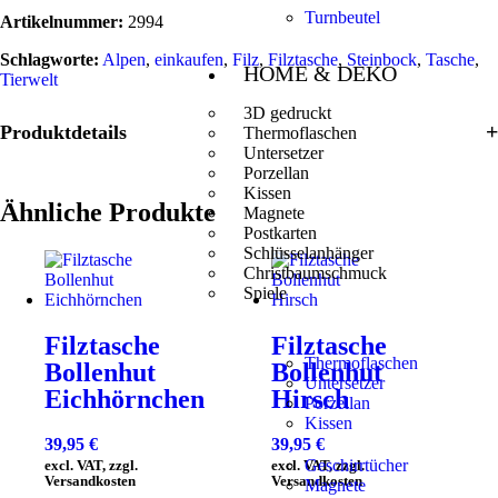
Turnbeutel
Artikelnummer:
2994
Schlagworte:
Alpen
,
einkaufen
,
Filz
,
Filztasche
,
Steinbock
,
Tasche
,
HOME & DEKO
Tierwelt
3D gedruckt
Produktdetails
Thermoflaschen
Untersetzer
Porzellan
Kissen
Ähnliche Produkte
Magnete
Postkarten
Schlüsselanhänger
Christbaumschmuck
Spiele
Filztasche
Filztasche
Thermoflaschen
Bollenhut
Bollenhut
Untersetzer
Eichhörnchen
Hirsch
Porzellan
Kissen
39,95
€
39,95
€
Geschirrtücher
excl. VAT, zzgl.
excl. VAT, zzgl.
Versandkosten
Versandkosten
Magnete