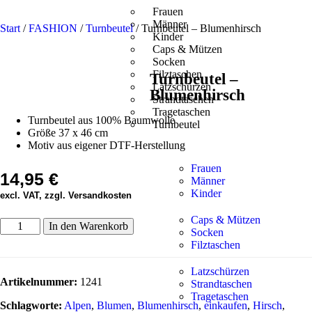
Frauen
Männer
Start
/
FASHION
/
Turnbeutel
/ Turnbeutel – Blumenhirsch
Kinder
Caps & Mützen
Socken
Filztaschen
Turnbeutel –
Latzschürzen
Blumenhirsch
Strandtaschen
Tragetaschen
Turnbeutel aus 100% Baumwolle
Turnbeutel
Größe 37 x 46 cm
Motiv aus eigener DTF-Herstellung
Frauen
14,95
€
Männer
Kinder
excl. VAT, zzgl. Versandkosten
Caps & Mützen
In den Warenkorb
Socken
Filztaschen
Latzschürzen
Artikelnummer:
1241
Strandtaschen
Tragetaschen
Schlagworte:
Alpen
,
Blumen
,
Blumenhirsch
,
einkaufen
,
Hirsch
,