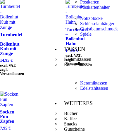
Postkarten
Postkartenhalter
Notizblöcke
Schlüsselanhänger
Christbaumschmuck
Turnbeutel
–
Spiele
Turnbeutel
Bollenhut
–
Hahn
Bollenhut
TASSEN
Kuh mit
14,95
€
Zunge
excl. VAT,
Keramiktassen
zzgl.
14,95
€
Versandkosten
Edelstahltassen
excl. VAT,
zzgl.
Versandkosten
Keramiktassen
Edelstahltassen
WEITERES
Socken
Bücher
Fun
Kaffee
Zapfen
Snacks
7,95
€
Gutscheine