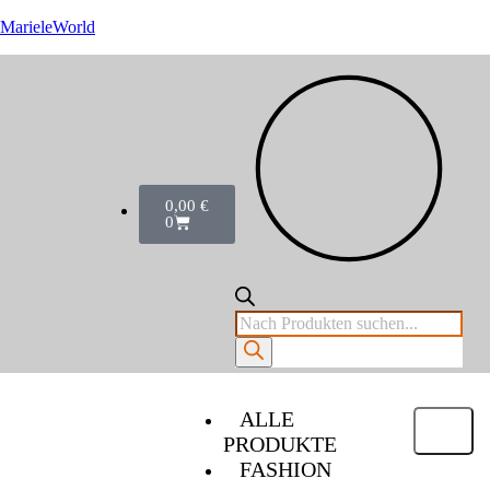
MarieleWorld
0,00
€
0
ALLE
PRODUKTE
FASHION