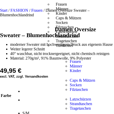
Frauen
Männer
Start
/
FASHION
/
Frauen
/ Damen Oversize Sweater –
Kinder
Blumenhochlandrind
Caps & Mützen
Socken
Filztaschen
Damen Oversize
Latzschürzen
Sweater – Blumenhochlandrind
Strandtaschen
Tragetaschen
moderner Sweater mit hochwertigem Druck aus eigenem Hause
Turnbeutel
Weiter legerer Schnitt
40° waschbar, nicht trocknergeeignet, nicht chemisch reinigen
Material: 270g/m², 91% Baumwolle, 9% Polyester
Frauen
Männer
49,95
€
Kinder
excl. VAT, zzgl. Versandkosten
Caps & Mützen
Socken
Filztaschen
Farbe
Latzschürzen
Strandtaschen
Tragetaschen
S/M