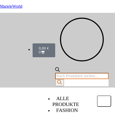
MarieleWorld
0,00
€
0
ALLE
PRODUKTE
FASHION