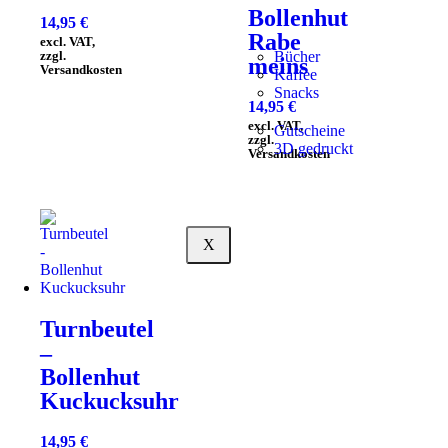
Bollenhut
14,95
€
Rabe
excl. VAT,
Bücher
zzgl.
meins
Versandkosten
Kaffee
Snacks
14,95
€
excl. VAT,
Gutscheine
zzgl.
3D gedruckt
Versandkosten
X
Turnbeutel
–
Bollenhut
Kuckucksuhr
14,95
€