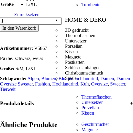
Größe
L/XL
Turnbeutel
Zurücksetzen
HOME & DEKO
In den Warenkorb
3D gedruckt
Thermoflaschen
Untersetzer
Porzellan
Artikelnummer:
V5867
Kissen
Magnete
Farbe:
schwarz, weiss
Postkarten
Schlüsselanhänger
Größe:
S/M, L/XL
Christbaumschmuck
Spiele
Schlagworte:
Alpen
,
Blumen
,
Blumenhochlandrind
,
Damen
,
Damen
Oversize Sweater
,
Fashion
,
Hochlandrind
,
Kuh
,
Oversize
,
Sweater
,
Tierwelt
Thermoflaschen
Untersetzer
Produktdetails
Porzellan
Kissen
Ähnliche Produkte
Geschirrtücher
Magnete