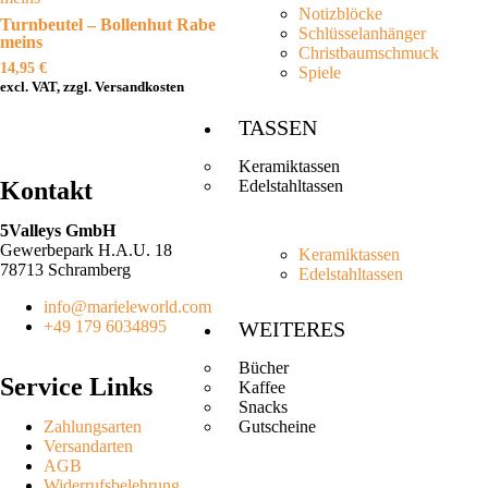
Notizblöcke
Turnbeutel – Bollenhut Rabe
Schlüsselanhänger
meins
Christbaumschmuck
14,95
€
Spiele
excl. VAT, zzgl. Versandkosten
TASSEN
Keramiktassen
Edelstahltassen
Kontakt
5Valleys GmbH
Gewerbepark H.A.U. 18
Keramiktassen
78713 Schramberg
Edelstahltassen
info@marieleworld.com
WEITERES
+49 179 6034895
Bücher
Service Links
Kaffee
Snacks
Gutscheine
Zahlungsarten
Versandarten
AGB
Widerrufsbelehrung