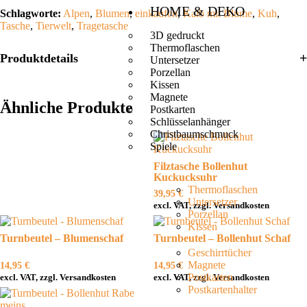
HOME & DEKO
Schlagworte:
Alpen
,
Blumen
,
einkaufen
,
Kalb mit Blume
,
Kuh
,
Tasche
,
Tierwelt
,
Tragetasche
3D gedruckt
Thermoflaschen
Produktdetails
Untersetzer
Porzellan
Kissen
Magnete
Ähnliche Produkte
Postkarten
Schlüsselanhänger
Christbaumschmuck
Spiele
Filztasche Bollenhut
Kuckucksuhr
Thermoflaschen
39,95
€
Untersetzer
excl. VAT, zzgl. Versandkosten
Porzellan
Kissen
Turnbeutel – Blumenschaf
Turnbeutel – Bollenhut Schaf
Geschirrtücher
Magnete
14,95
€
14,95
€
Postkarten
excl. VAT, zzgl. Versandkosten
excl. VAT, zzgl. Versandkosten
Postkartenhalter