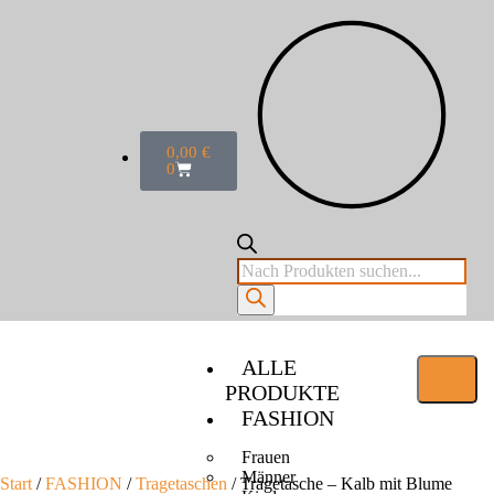
0,00
€
0
ALLE
PRODUKTE
FASHION
Frauen
Männer
Start
/
FASHION
/
Tragetaschen
/ Tragetasche – Kalb mit Blume