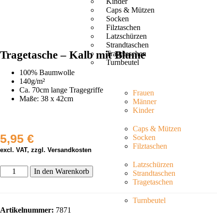
Kinder
Caps & Mützen
Socken
Filztaschen
Latzschürzen
Strandtaschen
Tragetasche – Kalb mit Blume
Tragetaschen
Turnbeutel
100% Baumwolle
140g/m²
Ca. 70cm lange Tragegriffe
Frauen
Maße: 38 x 42cm
Männer
Kinder
Caps & Mützen
5,95
€
Socken
Filztaschen
excl. VAT, zzgl. Versandkosten
Latzschürzen
In den Warenkorb
Strandtaschen
Tragetaschen
Turnbeutel
Artikelnummer:
7871