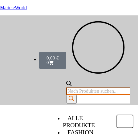
MarieleWorld
0,00
€
0
ALLE
PRODUKTE
FASHION