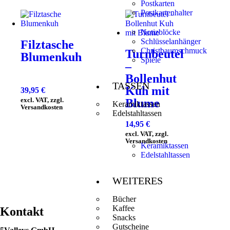
Postkarten
Postkartenhalter
Notizblöcke
Schlüsselanhänger
Filztasche
Christbaumschmuck
Turnbeutel
Blumenkuh
Spiele
–
Bollenhut
TASSEN
Kuh mit
39,95
€
excl. VAT, zzgl.
Blume
Keramiktassen
Versandkosten
Edelstahltassen
14,95
€
excl. VAT, zzgl.
Versandkosten
Keramiktassen
Edelstahltassen
WEITERES
Bücher
Kaffee
Kontakt
Snacks
Gutscheine