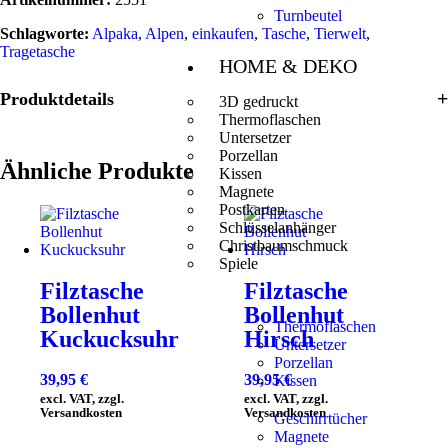
Turnbeutel
Schlagworte:
Alpaka
,
Alpen
,
einkaufen
,
Tasche
,
Tierwelt
,
Tragetasche
HOME & DEKO
Produktdetails
3D gedruckt
Thermoflaschen
Untersetzer
Porzellan
Ähnliche Produkte
Kissen
Magnete
Postkarten
Schlüsselanhänger
Christbaumschmuck
Spiele
Filztasche
Filztasche
Bollenhut
Bollenhut
Thermoflaschen
Kuckucksuhr
Hirsch
Untersetzer
Porzellan
39,95
€
39,95
€
Kissen
excl. VAT, zzgl.
excl. VAT, zzgl.
Versandkosten
Versandkosten
Geschirrtücher
Magnete