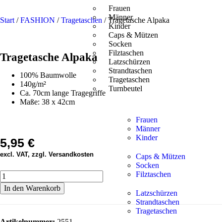
Frauen
Männer
Start
/
FASHION
/
Tragetaschen
/ Tragetasche Alpaka
Kinder
Caps & Mützen
Socken
Filztaschen
Tragetasche Alpaka
Latzschürzen
Strandtaschen
100% Baumwolle
Tragetaschen
140g/m²
Turnbeutel
Ca. 70cm lange Tragegriffe
Maße: 38 x 42cm
Frauen
Männer
Kinder
5,95
€
excl. VAT, zzgl. Versandkosten
Caps & Mützen
Socken
Filztaschen
In den Warenkorb
Latzschürzen
Strandtaschen
Tragetaschen
Artikelnummer:
2551