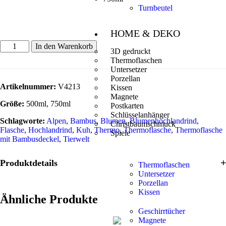
Turnbeutel
HOME & DEKO
In den Warenkorb
3D gedruckt
Thermoflaschen
Untersetzer
Porzellan
Artikelnummer:
V4213
Kissen
Magnete
Größe:
500ml, 750ml
Postkarten
Schlüsselanhänger
Schlagworte:
Alpen
,
Bambus
,
Blumen
,
Blumenhochlandrind
,
Christbaumschmuck
Flasche
,
Hochlandrind
,
Kuh
,
Thermo
,
Thermoflasche
,
Thermoflasche
Spiele
mit Bambusdeckel
,
Tierwelt
Produktdetails
Thermoflaschen
Untersetzer
Porzellan
Kissen
Ähnliche Produkte
Geschirrtücher
Magnete