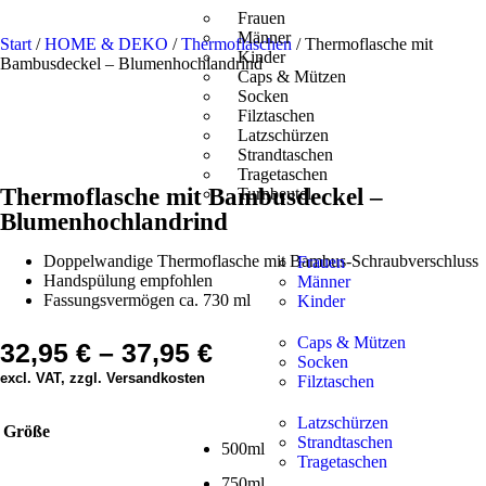
Frauen
Männer
Start
/
HOME & DEKO
/
Thermoflaschen
/ Thermoflasche mit
Kinder
Bambusdeckel – Blumenhochlandrind
Caps & Mützen
Socken
Filztaschen
Latzschürzen
Strandtaschen
Tragetaschen
Thermoflasche mit Bambusdeckel –
Turnbeutel
Blumenhochlandrind
Doppelwandige Thermoflasche mit Bambus-Schraubverschluss
Frauen
Handspülung empfohlen
Männer
Fassungsvermögen ca. 730 ml
Kinder
Caps & Mützen
32,95
€
–
37,95
€
Socken
excl. VAT, zzgl. Versandkosten
Filztaschen
Latzschürzen
Größe
Strandtaschen
500ml
Tragetaschen
750ml