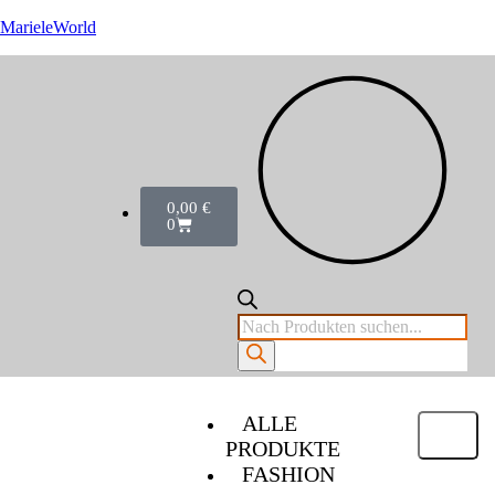
MarieleWorld
0,00
€
0
ALLE
PRODUKTE
FASHION