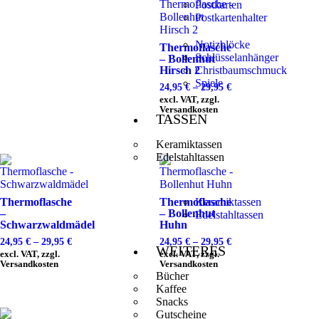
Postkarten
Postkartenhalter
Notizblöcke
Thermoflasche
Schlüsselanhänger
– Bollenhut
Hirsch 2
Christbaumschmuck
Spiele
24,95
€
–
29,95
€
excl. VAT, zzgl.
Versandkosten
TASSEN
Keramiktassen
Edelstahltassen
Thermoflasche
Thermoflasche
Keramiktassen
–
– Bollenhut
Edelstahltassen
Schwarzwaldmädel
Huhn
24,95
€
–
29,95
€
24,95
€
–
29,95
€
WEITERES
excl. VAT, zzgl.
excl. VAT, zzgl.
Versandkosten
Versandkosten
Bücher
Kaffee
Snacks
Gutscheine