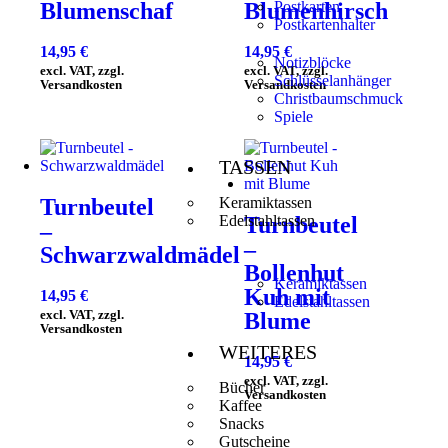
Blumenschaf
Blumenhirsch
Postkarten
Postkartenhalter
14,95
€
14,95
€
Notizblöcke
excl. VAT, zzgl.
excl. VAT, zzgl.
Schlüsselanhänger
Versandkosten
Versandkosten
Christbaumschmuck
Spiele
TASSEN
Keramiktassen
Turnbeutel
Edelstahltassen
Turnbeutel
–
–
Schwarzwaldmädel
Bollenhut
Keramiktassen
Kuh mit
14,95
€
Edelstahltassen
excl. VAT, zzgl.
Blume
Versandkosten
WEITERES
14,95
€
excl. VAT, zzgl.
Bücher
Versandkosten
Kaffee
Snacks
Gutscheine