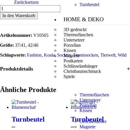
Zurücksetzen
Turnbeutel
In den Warenkorb
HOME & DEKO
3D gedruckt
Thermoflaschen
Artikelnummer:
V10565
Untersetzer
Größe:
37/41, 42/46
Porzellan
Kissen
Schlagworte:
Fashion
,
Koala
,
Socken
,
Tennissocken
,
Tierwelt
,
Wild
Magnete
Postkarten
Schlüsselanhänger
Produktdetails
Christbaumschmuck
Spiele
Ähnliche Produkte
Thermoflaschen
Untersetzer
Porzellan
Kissen
Turnbeutel
Turnbeutel
Geschirrtücher
–
–
Magnete