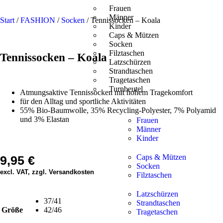
Frauen
Männer
Start
/
FASHION
/
Socken
/ Tennissocken – Koala
Kinder
Caps & Mützen
Socken
Filztaschen
Tennissocken – Koala
Latzschürzen
Strandtaschen
Tragetaschen
Turnbeutel
Atmungsaktive Tennissocken mit hohem Tragekomfort
für den Alltag und sportliche Aktivitäten
55% Bio-Baumwolle, 35% Recycling-Polyester, 7% Polyamid
und 3% Elastan
Frauen
Männer
Kinder
Caps & Mützen
9,95
€
Socken
excl. VAT, zzgl. Versandkosten
Filztaschen
Latzschürzen
37/41
Strandtaschen
Größe
42/46
Tragetaschen