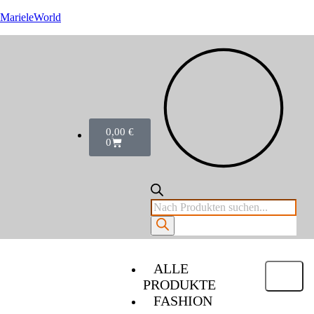
MarieleWorld
0,00
€
0
ALLE
PRODUKTE
FASHION