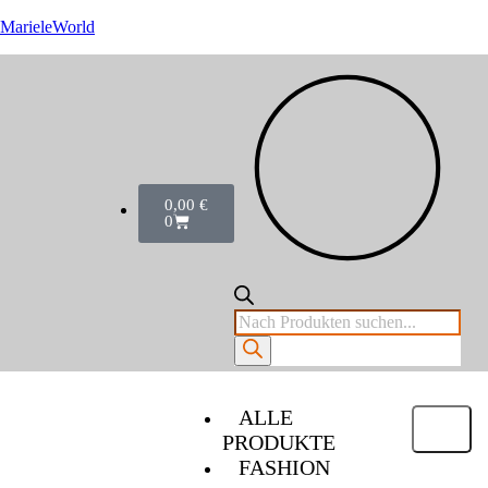
MarieleWorld
0,00
€
0
ALLE
PRODUKTE
FASHION