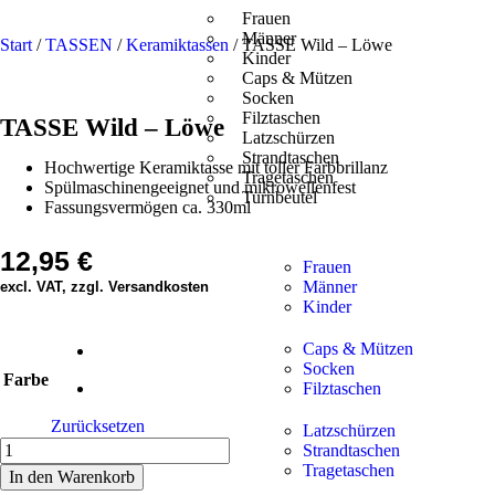
Frauen
Männer
Start
/
TASSEN
/
Keramiktassen
/ TASSE Wild – Löwe
Kinder
Caps & Mützen
Socken
Filztaschen
TASSE Wild – Löwe
Latzschürzen
Strandtaschen
Hochwertige Keramiktasse mit toller Farbbrillanz
Tragetaschen
Spülmaschinengeeignet und mikrowellenfest
Turnbeutel
Fassungsvermögen ca. 330ml
12,95
€
Frauen
Männer
excl. VAT, zzgl. Versandkosten
Kinder
Caps & Mützen
Socken
Farbe
Filztaschen
Zurücksetzen
Latzschürzen
Strandtaschen
Tragetaschen
In den Warenkorb