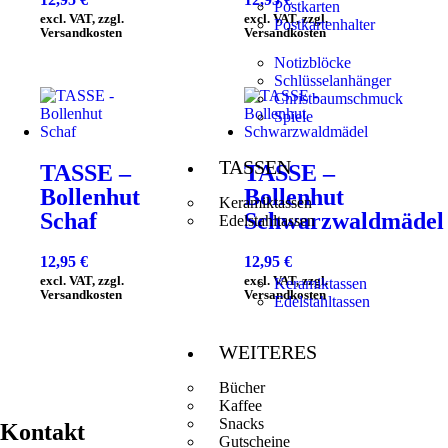
Postkarten
excl. VAT, zzgl.
excl. VAT, zzgl.
Postkartenhalter
Versandkosten
Versandkosten
Notizblöcke
Schlüsselanhänger
Christbaumschmuck
Spiele
TASSEN
TASSE –
TASSE –
Bollenhut
Bollenhut
Keramiktassen
Schaf
Schwarzwaldmädel
Edelstahltassen
12,95
€
12,95
€
excl. VAT, zzgl.
excl. VAT, zzgl.
Keramiktassen
Versandkosten
Versandkosten
Edelstahltassen
WEITERES
Bücher
Kaffee
Snacks
Kontakt
Gutscheine