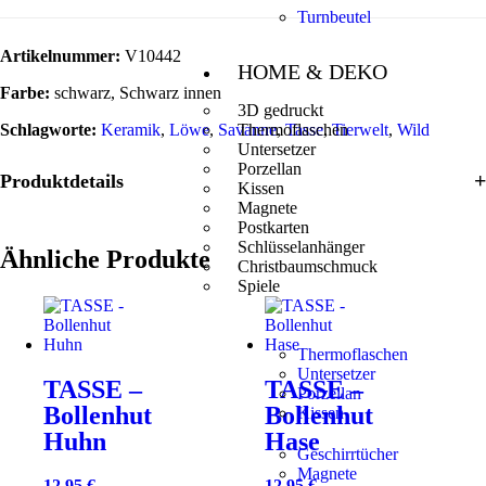
Turnbeutel
Artikelnummer:
V10442
HOME & DEKO
Farbe:
schwarz, Schwarz innen
3D gedruckt
Schlagworte:
Keramik
,
Löwe
,
Savanne
Thermoflaschen
,
Tasse
,
Tierwelt
,
Wild
Untersetzer
Porzellan
Produktdetails
Kissen
Magnete
Postkarten
Schlüsselanhänger
Ähnliche Produkte
Christbaumschmuck
Spiele
Thermoflaschen
Untersetzer
TASSE –
TASSE –
Porzellan
Bollenhut
Bollenhut
Kissen
Huhn
Hase
Geschirrtücher
Magnete
12,95
€
12,95
€