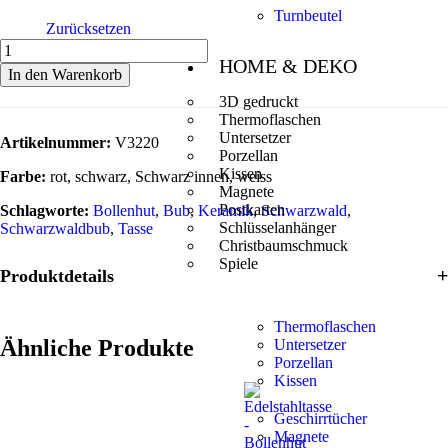
Turnbeutel
Zurücksetzen
HOME & DEKO
In den Warenkorb
3D gedruckt
Thermoflaschen
Untersetzer
Artikelnummer:
V3220
Porzellan
Kissen
Farbe:
rot, schwarz, Schwarz innen, weiss
Magnete
Postkarten
Schlagworte:
Bollenhut
,
Bub
,
Keramik
,
Schwarzwald
,
Schlüsselanhänger
Schwarzwaldbub
,
Tasse
Christbaumschmuck
Spiele
Produktdetails
Thermoflaschen
Ähnliche Produkte
Untersetzer
Porzellan
Kissen
Geschirrtücher
Magnete