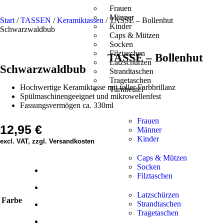
Frauen
Männer
Start
/
TASSEN
/
Keramiktassen
/ TASSE – Bollenhut
Kinder
Schwarzwaldbub
Caps & Mützen
Socken
Filztaschen
TASSE – Bollenhut
Latzschürzen
Schwarzwaldbub
Strandtaschen
Tragetaschen
Hochwertige Keramiktasse mit toller Farbbrillanz
Turnbeutel
Spülmaschinengeeignet und mikrowellenfest
Fassungsvermögen ca. 330ml
Frauen
12,95
€
Männer
Kinder
excl. VAT, zzgl. Versandkosten
Caps & Mützen
Socken
Filztaschen
Latzschürzen
Farbe
Strandtaschen
Tragetaschen