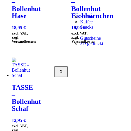
–
–
Bollenhut
Bollenhut
Hase
Eichhörnchen
Bücher
Kaffee
Snacks
18,95
€
18,95
€
excl. VAT,
excl. VAT,
zzgl.
zzgl.
Gutscheine
Versandkosten
Versandkosten
3D gedruckt
X
TASSE
–
Bollenhut
Schaf
12,95
€
excl. VAT,
zzgl.