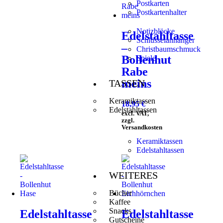
Postkarten
Postkartenhalter
Notizblöcke
Edelstahltasse
Schlüsselanhänger
–
Christbaumschmuck
Bollenhut
Spiele
Rabe
meins
TASSEN
Keramiktassen
18,95
€
Edelstahltassen
excl. VAT,
zzgl.
Versandkosten
Keramiktassen
Edelstahltassen
WEITERES
Bücher
Kaffee
Snacks
Edelstahltasse
Edelstahltasse
Gutscheine