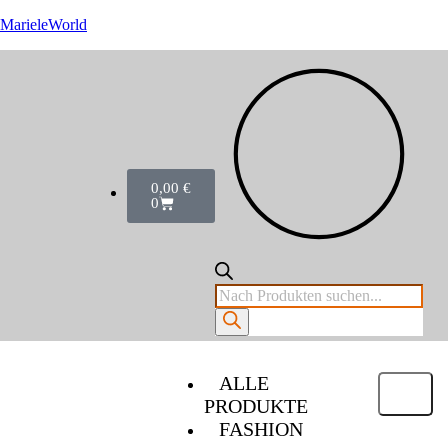
MarieleWorld
0,00
€
0
ALLE
PRODUKTE
FASHION