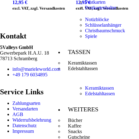
Postkarten
12,95
€
12,95
€
Postkartenhalter
excl. VAT, zzgl. Versandkosten
excl. VAT, zzgl. Versandkosten
Notizblöcke
Schlüsselanhänger
Christbaumschmuck
Kontakt
Spiele
5Valleys GmbH
TASSEN
Gewerbepark H.A.U. 18
78713 Schramberg
Keramiktassen
Edelstahltassen
info@marieleworld.com
+49 179 6034895
Keramiktassen
Service Links
Edelstahltassen
Zahlungsarten
WEITERES
Versandarten
AGB
Widerrufsbelehrung
Bücher
Datenschutz
Kaffee
Impressum
Snacks
Gutscheine