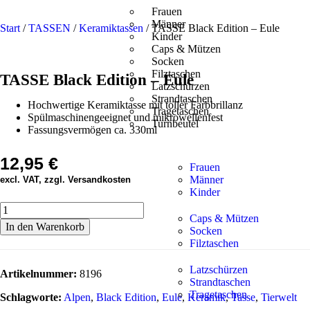
Frauen
Männer
Start
/
TASSEN
/
Keramiktassen
/ TASSE Black Edition – Eule
Kinder
Caps & Mützen
Socken
Filztaschen
TASSE Black Edition – Eule
Latzschürzen
Strandtaschen
Hochwertige Keramiktasse mit toller Farbbrillanz
Tragetaschen
Spülmaschinengeeignet und mikrowellenfest
Turnbeutel
Fassungsvermögen ca. 330ml
12,95
€
Frauen
Männer
excl. VAT, zzgl. Versandkosten
Kinder
Caps & Mützen
In den Warenkorb
Socken
Filztaschen
Latzschürzen
Artikelnummer:
8196
Strandtaschen
Tragetaschen
Schlagworte:
Alpen
,
Black Edition
,
Eule
,
Keramik
,
Tasse
,
Tierwelt