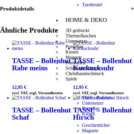
Turnbeutel
Produktdetails
HOME & DEKO
Ähnliche Produkte
3D gedruckt
Thermoflaschen
Untersetzer
Porzellan
Kissen
Magnete
TASSE – Bollenhut
TASSE – Bollenhut
Postkarten
Rabe meins
Kuckucksuhr
Schlüsselanhänger
Christbaumschmuck
Spiele
12,95
€
12,95
€
excl. VAT, zzgl. Versandkosten
excl. VAT, zzgl. Versandkosten
Thermoflaschen
Untersetzer
Porzellan
TASSE – Bollenhut
TASSE – Bollenhut
Kissen
Schaf
Hirsch
Geschirrtücher
Magnete