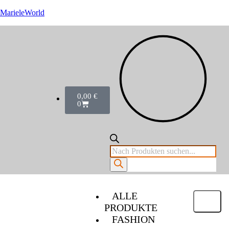
MarieleWorld
0,00
€
0
ALLE
PRODUKTE
FASHION