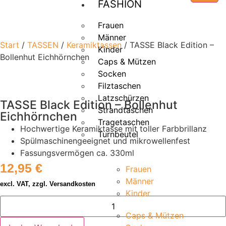
FASHION
Frauen
Männer
Start
/
TASSEN
/
Keramiktassen
/ TASSE Black Edition –
Kinder
Bollenhut Eichhörnchen
Caps & Mützen
Socken
Filztaschen
Latzschürzen
TASSE Black Edition – Bollenhut
Strandtaschen
Eichhörnchen
Tragetaschen
Hochwertige Keramiktasse mit toller Farbbrillanz
Turnbeutel
Spülmaschinengeeignet und mikrowellenfest
Fassungsvermögen ca. 330ml
12,95
€
Frauen
Männer
excl. VAT, zzgl. Versandkosten
Kinder
Caps & Mützen