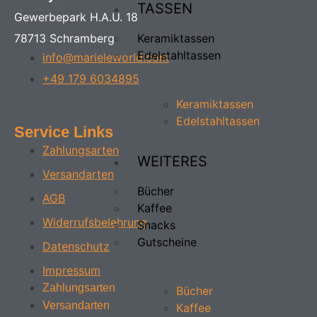
TASSEN
Gewerbepark H.A.U. 18
Keramiktassen
78713 Schramberg
Edelstahltassen
info@marieleworld.com
+49 179 6034895
Keramiktassen
Edelstahltassen
Service Links
Zahlungsarten
WEITERES
Versandarten
Bücher
AGB
Kaffee
Widerrufsbelehrung
Snacks
Gutscheine
Datenschutz
Impressum
Zahlungsarten
Bücher
Versandarten
Kaffee