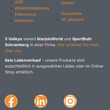
AGB
Snacks
Widerrufsbelehrung
Gutscheine
Datenschutz
3D gedruckt
Impressum
5 Valleys
vereint
MarieleWorld
und
SportBubi
X
Schramberg
in einer Firma.
Hier erfahren Sie mehr
über uns.
Kein Ladenverkauf
– unsere Produkte sind
ausschließlich in ausgewählten Läden oder im Online-
Shop erhältlich.