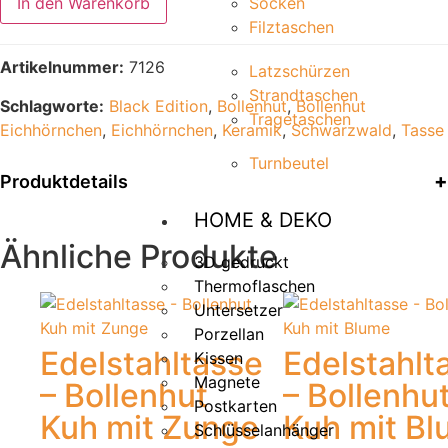
Socken
In den Warenkorb
Filztaschen
Artikelnummer:
7126
Latzschürzen
Strandtaschen
Schlagworte:
Black Edition
,
Bollenhut
,
Bollenhut
Tragetaschen
Eichhörnchen
,
Eichhörnchen
,
Keramik
,
Schwarzwald
,
Tasse
Turnbeutel
Produktdetails
HOME & DEKO
Ähnliche Produkte
3D gedruckt
Thermoflaschen
Untersetzer
Porzellan
Edelstahltasse
Edelstahlt
Kissen
Magnete
– Bollenhut
– Bollenhu
Postkarten
Kuh mit Zunge
Kuh mit B
Schlüsselanhänger