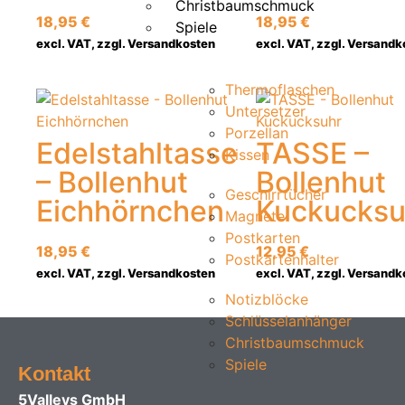
Christbaumschmuck
18,95
€
18,95
€
Spiele
excl. VAT, zzgl. Versandkosten
excl. VAT, zzgl. Versandk
Thermoflaschen
Untersetzer
Porzellan
Edelstahltasse
TASSE –
Kissen
– Bollenhut
Bollenhut
Geschirrtücher
Eichhörnchen
Kuckucksu
Magnete
Postkarten
18,95
€
12,95
€
Postkartenhalter
excl. VAT, zzgl. Versandkosten
excl. VAT, zzgl. Versandk
Notizblöcke
Schlüsselanhänger
Christbaumschmuck
Spiele
Kontakt
5Valleys GmbH