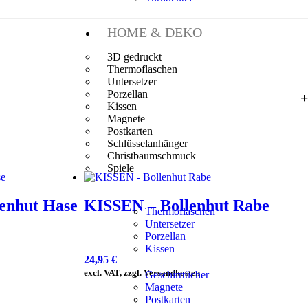
HOME & DEKO
3D gedruckt
Thermoflaschen
Untersetzer
Porzellan
Kissen
Magnete
Postkarten
Schlüsselanhänger
Christbaumschmuck
Spiele
enhut Hase
KISSEN – Bollenhut Rabe
Thermoflaschen
Untersetzer
Porzellan
Kissen
24,95
€
excl. VAT, zzgl. Versandkosten
Geschirrtücher
Magnete
Postkarten