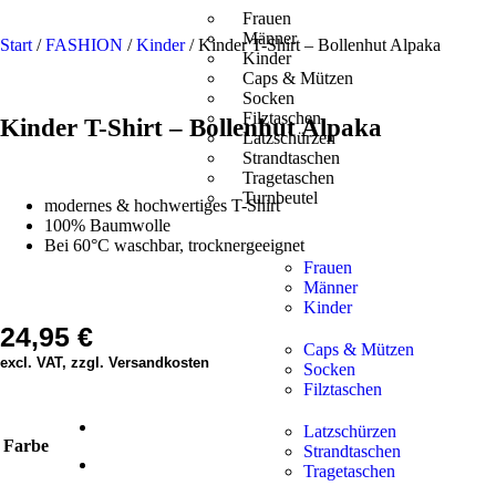
Frauen
Männer
Start
/
FASHION
/
Kinder
/ Kinder T-Shirt – Bollenhut Alpaka
Kinder
Caps & Mützen
Socken
Filztaschen
Kinder T-Shirt – Bollenhut Alpaka
Latzschürzen
Strandtaschen
Tragetaschen
Turnbeutel
modernes & hochwertiges T-Shirt
100% Baumwolle
Bei 60°C waschbar, trocknergeeignet
Frauen
Männer
Kinder
24,95
€
Caps & Mützen
excl. VAT, zzgl. Versandkosten
Socken
Filztaschen
Latzschürzen
Farbe
Strandtaschen
Tragetaschen