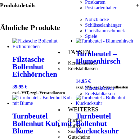
Postkarten
Produktdetails
Postkartenhalter
Notizblöcke
Schlüsselanhänger
Ähnliche Produkte
Christbaumschmuck
Spiele
TASSEN
Turnbeutel –
Filztasche
Blumenhirsch
Keramiktassen
Bollenhut
Edelstahltassen
Eichhörnchen
14,95
€
39,95
€
excl. VAT, zzgl. Versandkosten
Keramiktassen
excl. VAT, zzgl. Versandkosten
Edelstahltassen
WEITERES
Turnbeutel –
Turnbeutel –
Bücher
Bollenhut Kuh mit
Bollenhut
Kaffee
Blume
Kuckucksuhr
Snacks
Gutscheine