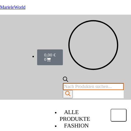
MarieleWorld
0,00
€
0
ALLE
PRODUKTE
FASHION