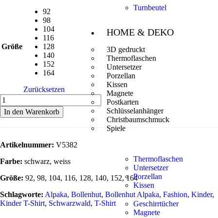
Turnbeutel
92
98
104
HOME & DEKO
116
Größe
128
3D gedruckt
140
Thermoflaschen
152
Untersetzer
164
Porzellan
Kissen
Zurücksetzen
Magnete
Postkarten
Schlüsselanhänger
In den Warenkorb
Christbaumschmuck
Spiele
Artikelnummer:
V5382
Thermoflaschen
Farbe:
schwarz, weiss
Untersetzer
Porzellan
Größe:
92, 98, 104, 116, 128, 140, 152, 164
Kissen
Schlagworte:
Alpaka
,
Bollenhut
,
Bollenhut Alpaka
,
Fashion
,
Kinder
,
Kinder T-Shirt
,
Schwarzwald
,
T-Shirt
Geschirrtücher
Magnete