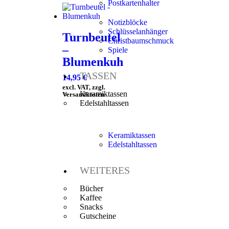
Postkartenhalter
Notizblöcke
Schlüsselanhänger
Turnbeutel
Christbaumschmuck
–
Spiele
Blumenkuh
TASSEN
14,95
€
excl. VAT, zzgl.
Keramiktassen
Versandkosten
Edelstahltassen
Keramiktassen
Edelstahltassen
WEITERES
Bücher
Kaffee
Snacks
Gutscheine