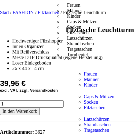
Frauen
Männer
Start
/
FASHION
/
Filztaschen
/ Filztasche Leuchtturm
Kinder
Caps & Mützen
Socken
Filztasche Leuchtturm
Filztaschen
Latzschürzen
Hochwertiger Filzshopper
Strandtaschen
Innen Organizer
Tragetaschen
Mit Reißverschluss
Turnbeutel
Meste DTF Druckqualität (eigene Herstellung)
Loser Einlegeboden
26 x 44 x 14 cm
Frauen
Männer
39,95
€
Kinder
excl. VAT, zzgl. Versandkosten
Caps & Mützen
Socken
Filztaschen
In den Warenkorb
Latzschürzen
Strandtaschen
Tragetaschen
Artikelnummer:
3627