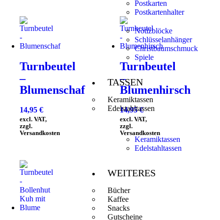
Postkarten
Postkartenhalter
Notizblöcke
Schlüsselanhänger
Christbaumschmuck
Spiele
Turnbeutel
Turnbeutel
–
–
TASSEN
Blumenschaf
Blumenhirsch
Keramiktassen
Edelstahltassen
14,95
€
14,95
€
excl. VAT,
excl. VAT,
zzgl.
zzgl.
Versandkosten
Versandkosten
Keramiktassen
Edelstahltassen
WEITERES
Bücher
Kaffee
Snacks
Gutscheine