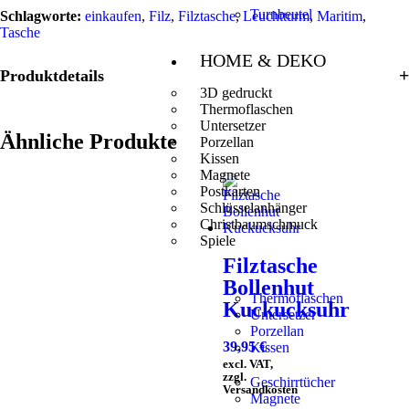
Turnbeutel
Schlagworte:
einkaufen
,
Filz
,
Filztasche
,
Leuchtturm
,
Maritim
,
Tasche
HOME & DEKO
Produktdetails
3D gedruckt
Thermoflaschen
Untersetzer
Ähnliche Produkte
Porzellan
Kissen
Magnete
Postkarten
Schlüsselanhänger
Christbaumschmuck
Spiele
Filztasche
Bollenhut
Thermoflaschen
Kuckucksuhr
Untersetzer
Porzellan
39,95
€
Kissen
excl. VAT,
zzgl.
Geschirrtücher
Versandkosten
Magnete