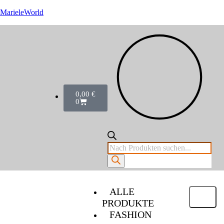
MarieleWorld
0,00
€
0
ALLE
PRODUKTE
FASHION