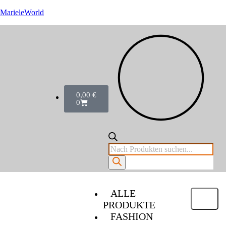
MarieleWorld
0,00
€
0
ALLE
PRODUKTE
FASHION