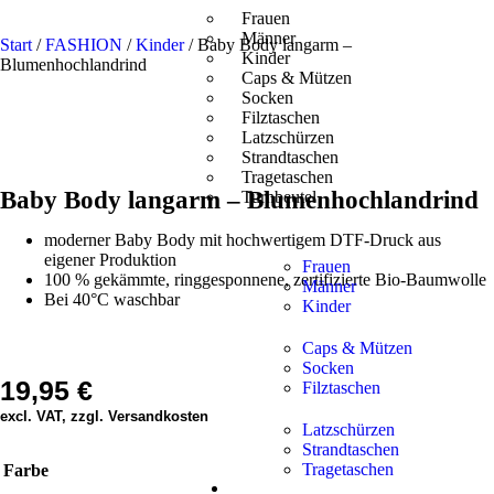
Frauen
Männer
Start
/
FASHION
/
Kinder
/ Baby Body langarm –
Kinder
Blumenhochlandrind
Caps & Mützen
Socken
Filztaschen
Latzschürzen
Strandtaschen
Tragetaschen
Baby Body langarm – Blumenhochlandrind
Turnbeutel
moderner Baby Body mit hochwertigem DTF-Druck aus
eigener Produktion
Frauen
100 % gekämmte, ringgesponnene, zertifizierte Bio-Baumwolle
Männer
Bei 40°C waschbar
Kinder
Caps & Mützen
Socken
19,95
€
Filztaschen
excl. VAT, zzgl. Versandkosten
Latzschürzen
Strandtaschen
Tragetaschen
Farbe