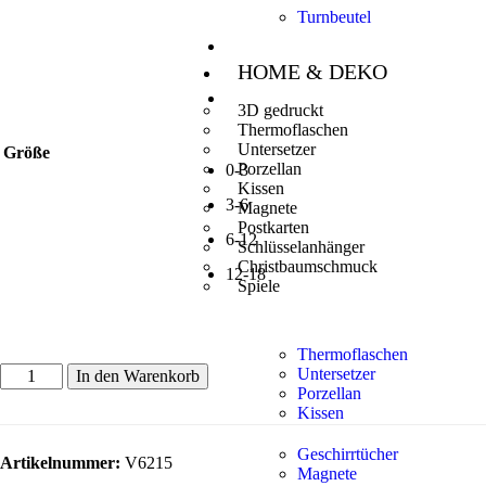
Turnbeutel
HOME & DEKO
3D gedruckt
Thermoflaschen
Untersetzer
Größe
Porzellan
0-3
Kissen
3-6
Magnete
Postkarten
6-12
Schlüsselanhänger
Christbaumschmuck
12-18
Spiele
Thermoflaschen
Untersetzer
In den Warenkorb
Porzellan
Kissen
Geschirrtücher
Artikelnummer:
V6215
Magnete