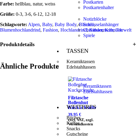
Postkarten
Farbe:
hellblau, natur, weiss
Postkartenhalter
Größe:
0-3, 3-6, 6-12, 12-18
Notizblöcke
Schlagworte:
Alpen
,
Baby
,
Baby Body
,
Blumen
Schlüsselanhänger
,
Blumenhochlandrind
,
Fashion
,
Hochlandrind
Christbaumschmuck
,
Kinder
,
Kuh
,
Tierwelt
Spiele
Produktdetails
TASSEN
Keramiktassen
Ähnliche Produkte
Edelstahltassen
Keramiktassen
Edelstahltassen
Filztasche
Bollenhut
WEITERES
Kuckucksuhr
39,95
€
Bücher
excl. VAT, zzgl.
Kaffee
Versandkosten
Snacks
Gutscheine