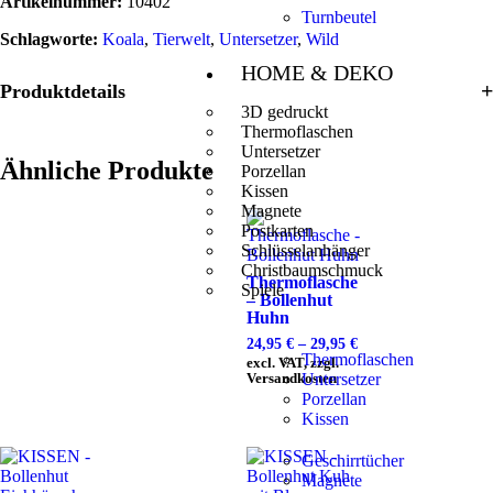
Artikelnummer:
10402
Turnbeutel
Schlagworte:
Koala
,
Tierwelt
,
Untersetzer
,
Wild
HOME & DEKO
Produktdetails
3D gedruckt
Thermoflaschen
Untersetzer
Ähnliche Produkte
Porzellan
Kissen
Magnete
Postkarten
Schlüsselanhänger
Christbaumschmuck
Thermoflasche
Spiele
– Bollenhut
Huhn
24,95
€
–
29,95
€
Thermoflaschen
excl. VAT, zzgl.
Versandkosten
Untersetzer
Porzellan
Kissen
Geschirrtücher
Magnete