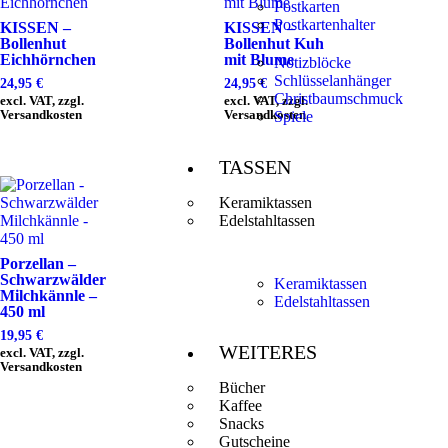
Postkarten
Postkartenhalter
KISSEN –
KISSEN –
Bollenhut
Bollenhut Kuh
Eichhörnchen
mit Blume
Notizblöcke
Schlüsselanhänger
24,95
€
24,95
€
Christbaumschmuck
excl. VAT, zzgl.
excl. VAT, zzgl.
Versandkosten
Versandkosten
Spiele
TASSEN
Keramiktassen
Edelstahltassen
Porzellan –
Schwarzwälder
Keramiktassen
Milchkännle –
Edelstahltassen
450 ml
19,95
€
WEITERES
excl. VAT, zzgl.
Versandkosten
Bücher
Kaffee
Snacks
Gutscheine