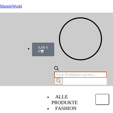
MarieleWorld
0,00
€
0
ALLE
PRODUKTE
FASHION