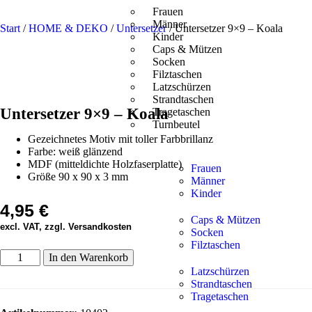
Frauen
Männer
Start
/
HOME & DEKO
/
Untersetzer
/ Untersetzer 9×9 – Koala
Kinder
Caps & Mützen
Socken
Filztaschen
Latzschürzen
Strandtaschen
Untersetzer 9×9 – Koala
Tragetaschen
Turnbeutel
Gezeichnetes Motiv mit toller Farbbrillanz
Farbe: weiß glänzend
MDF (mitteldichte Holzfaserplatte)
Frauen
Größe 90 x 90 x 3 mm
Männer
Kinder
4,95
€
Caps & Mützen
excl. VAT, zzgl. Versandkosten
Socken
Filztaschen
In den Warenkorb
Latzschürzen
Strandtaschen
Tragetaschen