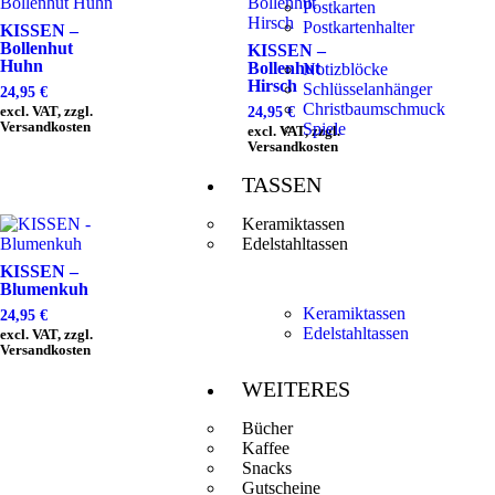
Postkarten
Postkartenhalter
KISSEN –
Bollenhut
KISSEN –
Huhn
Bollenhut
Notizblöcke
Hirsch
Schlüsselanhänger
24,95
€
Christbaumschmuck
excl. VAT, zzgl.
24,95
€
Versandkosten
Spiele
excl. VAT, zzgl.
Versandkosten
TASSEN
Keramiktassen
Edelstahltassen
KISSEN –
Blumenkuh
Keramiktassen
24,95
€
Edelstahltassen
excl. VAT, zzgl.
Versandkosten
WEITERES
Bücher
Kaffee
Snacks
Gutscheine