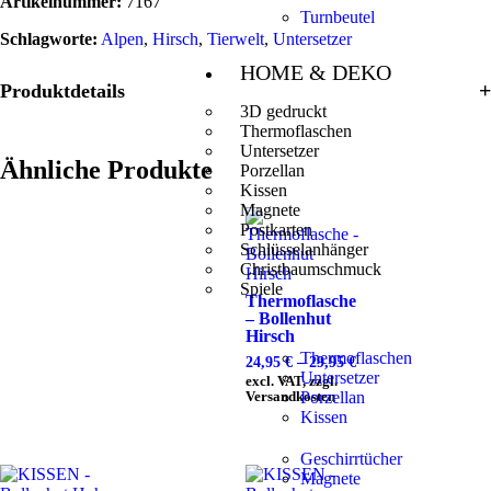
Artikelnummer:
7167
Turnbeutel
Schlagworte:
Alpen
,
Hirsch
,
Tierwelt
,
Untersetzer
HOME & DEKO
Produktdetails
3D gedruckt
Thermoflaschen
Untersetzer
Ähnliche Produkte
Porzellan
Kissen
Magnete
Postkarten
Schlüsselanhänger
Christbaumschmuck
Spiele
Thermoflasche
– Bollenhut
Hirsch
Thermoflaschen
24,95
€
–
29,95
€
Untersetzer
excl. VAT, zzgl.
Versandkosten
Porzellan
Kissen
Geschirrtücher
Magnete