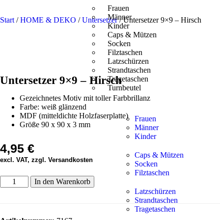
Frauen
Männer
Start
/
HOME & DEKO
/
Untersetzer
/ Untersetzer 9×9 – Hirsch
Kinder
Caps & Mützen
Socken
Filztaschen
Latzschürzen
Strandtaschen
Untersetzer 9×9 – Hirsch
Tragetaschen
Turnbeutel
Gezeichnetes Motiv mit toller Farbbrillanz
Farbe: weiß glänzend
MDF (mitteldichte Holzfaserplatte)
Frauen
Größe 90 x 90 x 3 mm
Männer
Kinder
4,95
€
Caps & Mützen
excl. VAT, zzgl. Versandkosten
Socken
Filztaschen
In den Warenkorb
Latzschürzen
Strandtaschen
Tragetaschen