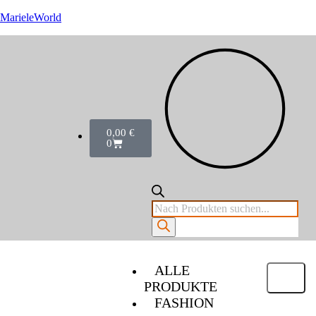
MarieleWorld
0,00
€
0
ALLE
PRODUKTE
FASHION