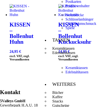
Postkarten
Postkartenhalter
Notizblöcke
Schlüsselanhänger
Christbaumschmuck
KISSEN
KISSEN
Spiele
–
–
Bollenhut
Bollenhut
TASSEN
Huhn
Kuckucksuhr
Keramiktassen
24,95
€
24,95
€
Edelstahltassen
excl. VAT, zzgl.
excl. VAT, zzgl.
Versandkosten
Versandkosten
Keramiktassen
Edelstahltassen
WEITERES
Kontakt
Bücher
Kaffee
5Valleys GmbH
Snacks
Gewerbepark H.A.U. 18
Gutscheine